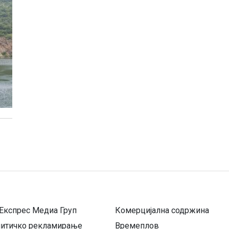
Експрес Медиа Груп
Комерцијална содржина
литичко рекламирање
Времеплов