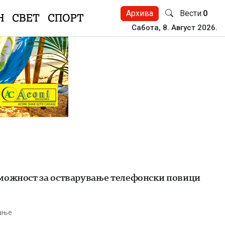
Архива
Вести:
0
Н
СВЕТ
СПОРТ
Сабота, 8. Август 2026.
зможност за остварување телефонски повици
тање