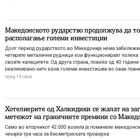
Македонското рударство продолжува да то
располагање големи инвестиции
Долг период рударството во Македонија нема забележано
четирите металични рудници кои функционираат полека 
своите капацитети. Од друга страна, повеќе од 40 години
реализирано ниту една голема инвестиција во оваа гран
единствена сериозна најава има за проектот за рудник з
пред 14 часа
Хотелиерите од Халкидики се жалат на за
метежот на граничните премини со Макед
Само во вторникот 42.000 возила ја поминале македонск
чекајќи три часа за биометриската проверка