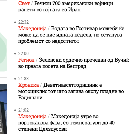
Свет
Речиси 700 американски војници
ранети во војната со Иран
22:32
Македонија
Водата во Гостивар можеби ќе
може да се пие идната недела, но останува
проблемот со недостигот
22:00
Регион
Зеленски срдечно пречекан од Вучиќ
во првата посета на Белград
21:33
Хроника
Деветнаесетгодишник е
мотоциклистот што загина околу пладне во
Радишани
21:02
Македонија
Македонија утре во
портокалова фаза, со температури до 40
степени Целзиусови