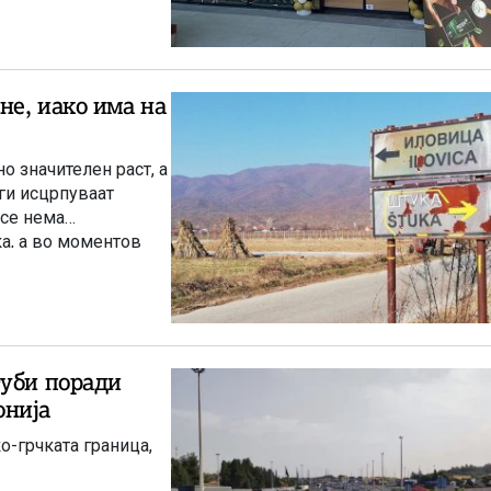
не, иако има на
 значителен раст, а
ги исцрпуваат
 се нема
ка, а во моментов
а бакар во Иловица.
губи поради
онија
о-грчката граница,