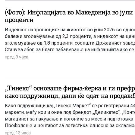
(Фото): Инфлацијата во Македонија во јули 
проценти
Индексот на трошоците на животот во јули 2026 во однос 
бележи зголемување од 2,3 проценти, а индексот на цен
зголемување од 1,8 проценти, соопшти Државниот завод 
Станува збор за благо забавување на инфлацијата ако с
во јуни годишната стапка на инфлација изнесуваше 3,4 п
пред 9 часа
„Тинекс“ основаше фирма-ќерка и ги преф
како подружници, дали ќе одат на продажб
Како подружници кај „Тинекс Маркет“ се регистрирани 4
маркети, меѓу кои и оние под брендот „Деликатес“, „Конто
магацинот за пакување и погоните за месо.и подготовка 
Префрлен е и центарот за логистика, односно за склади
Петровец.
пред 13 часа