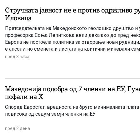
Стручната јавност не е против одржливо р
Иловица
Претседателката на Македонското геолошко друштво и 
професорка Соња Лепиткова вели дека ако до пред нек
Европа не постоела политика за отворање нови рудници,
е апсолутно сменета и листата на критични минерали сам
пред 3 часа
Македонија подобра од 7 членки на ЕУ, Гувернерот се
пофали на Х
Според Евростат, вредноста на бруто минималната плата
повисока од седум земји членки на ЕУ
пред 2 дена