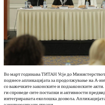
Во март годинава ТИТАН Усје до Министерствот
поднесе апликацијата за продолжување на А-инт
со важечките законските и подзаконските акти
ги спроведе сите постапки и активности предви
интегрираната еколошка дозвола. Апликацијата е
заинтересирани страни.