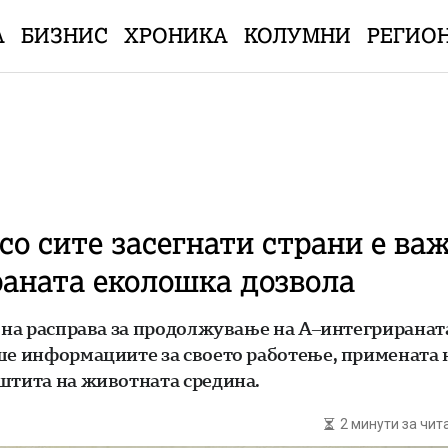
А
БИЗНИС
ХРОНИКА
КОЛУМНИ
РЕГИО
со сите засегнати страни е ва
аната еколошка дозвола
авна расправа за продолжување на А–интегрирана
аше информациите за своето работење, примената 
аштита на животната средина.
2 минути за чи