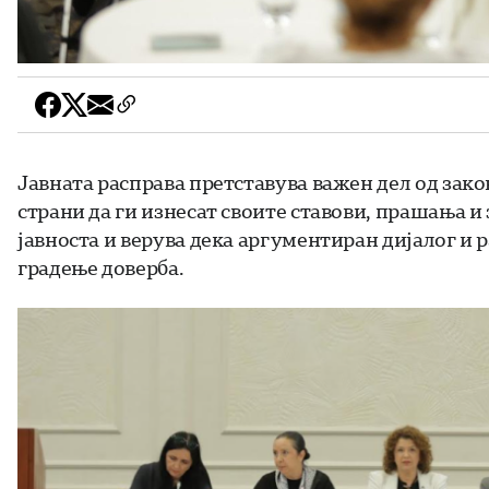
Јавната расправа претставува важен дел од зак
страни да ги изнесат своите ставови, прашања и
јавноста и верува дека аргументиран дијалог и 
градење доверба.