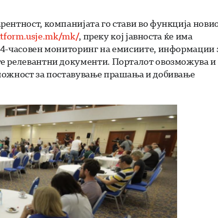
ентност, компанијата го стави во функција нови
latform.usje.mk/mk/
, преку кој јавноста ќе има
24-часовен мониторинг на емисиите, информации 
те релевантни документи. Порталот овозможува и
можност за поставување прашања и добивање