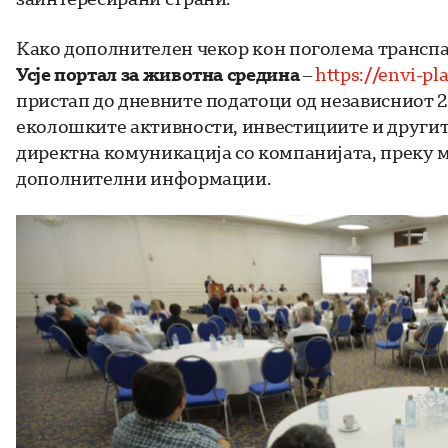
Како дополнителен чекор кон поголема транспар
Усје
портал за животна средина
–
https://envi-p
пристап до дневните податоци од независниот 
еколошките активности, инвестициите и други
директна комуникација со компанијата, преку 
дополнителни информации.