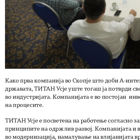
Како прва компанија во Скопје што доби А-инте
државата, ТИТАН Усје уште тогаш ја потврди св
во индустријата. Компанијата е во постојан ин
на процесите.
ТИТАН Усје е посветена на работење согласно з
принципите на одржлив развој. Компанијата и 
во модернизација, намалување на влијанијата в