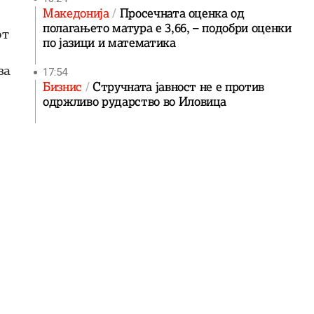
Македонија
Просечната оценка од
полагањето матура е 3,66, – подобри оценки
от
по јазици и математика
за
17:54
Бизнис
Стручната јавност не е против
одржливо рударство во Иловица