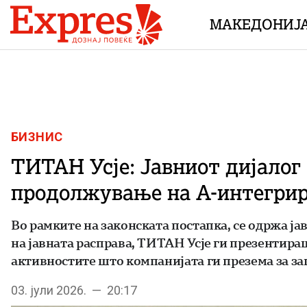
Skip to content
МАКЕДОНИЈ
БИЗНИС
ТИТАН Усје: Јавниот дијалог 
продолжување на А-интегрир
Во рамките на законската постапка, се одржа ј
на јавната расправа, ТИТАН Усје ги презентир
активностите што компанијата ги презема за з
03. јули 2026. — 20:17