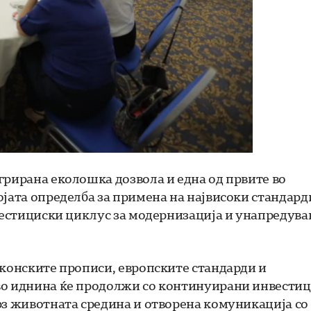
грирана еколошка дозвола и една од првите во
ојата определба за примена на највисоки стандард
вестициски циклус за модернизација и унапредув
аконските прописи, европските стандарди и
во иднина ќе продолжи со континуирани инвести
рз животната средина и отворена комуникација со