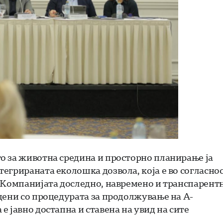
о за животна средина и просторно планирање ја
егрираната еколошка дозвола, која е во согласно
. Компанијата доследно, навремено и транспарент
дени со процедурата за продолжување на А-
 јавно достапна и ставена на увид на сите