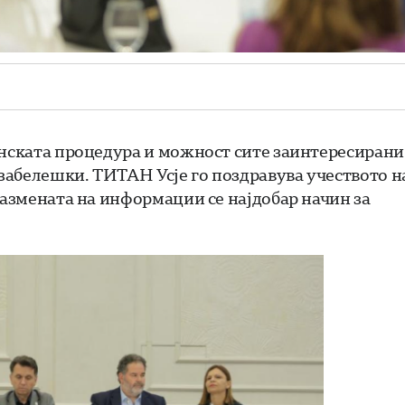
онската процедура и можност сите заинтересирани
 забелешки. ТИТАН Усје го поздравува учеството н
размената на информации се најдобар начин за