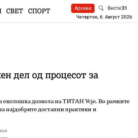
Архива
Вести:
31
Н
СВЕТ
СПОРТ
Четврток, 6. Август 2026.
жен дел од процесот за
та еколошка дозвола на ТИТАН Усје. Во рамките
на најдобрите достапни практики и
тање