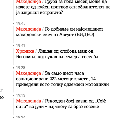
Македонија
Груби за пола месец може да
излезе од куќен притвор оти обвинителот не
ја завршил истрагата?
19:45
Македонија
Го добивме ли најсмешниот
македонски скеч за Август (ВИДЕО)
19:41
Хроника
Лишен од слобода маж од
Боговиње кој пукал на семејна веселба
19:28
Македонија
За само шест часа
санкционирани 222 мотоциклисти, 14
приведени исто толку одземени мотоцикли
ст
19:13
но
Македонија
Рекорден број казни од „Сејф
сити“ во јули – најмногу за брзо возење
18:24