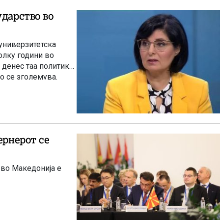
ударство во
универзитетска
олку години во
 денес таа политика
о се зголемува.
 во Македонија е