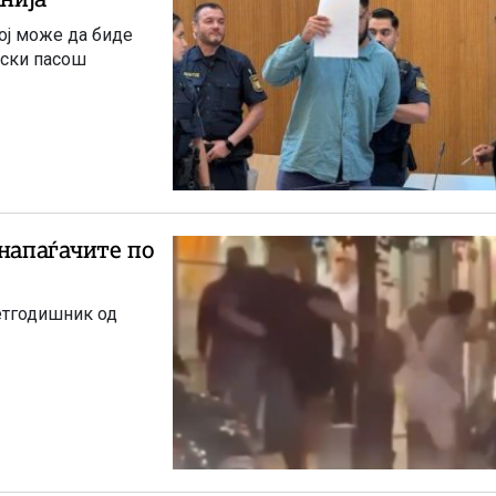
ој може да биде
нски пасош
 напаѓачите по
етгодишник од