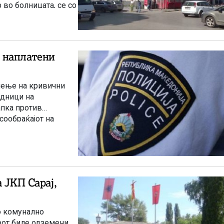
 во болницата, се со
ација пред
 наплатени
нење на кривични
адници на
апка против
сообраќајот на
омнение дека сторил
положба и
 ЈКП Сарај,
о комунално
орот биле одземени