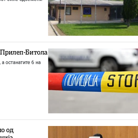
т Прилеп-Битола
 а останатите 6 на
ло од
анија