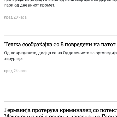
пари од дневниот промет.
пред 20 часа
Тешка сообраќајка со 8 повредени на пато
Од повредените, двајца се на Одделението за ортопедија,
хирургија
пред 24 часа
Германија протерува криминалец со потек
Македонија кој е роден и израснат во Герм