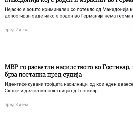
Нејасно е зошто криминалец со потекло од Македонија к
депортиран овде иако е роден во Германија нема герма
пред 2 дена
МВР го расветли насилството во Гостивар,
брза постапка пред судија
Идентификувани тројцата насилници, од кои еден дваес
Скопје и двајца малолетници од Гостивар
пред 3 дена