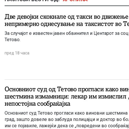
Две девојки скокнале од такси во движење
непримерно однесување на таксистот во Т
За случајот е известен јавен обвинител и Центарот за соц
Тетово.
пред 18 часа
Основниот суд од Тетово прогласи како ви
шестмина измамници: лекар им измислил 
непостојна сообраќајка
Основниот суд Тетово прогласи како виновни шестмина
град, зашто довеле во заблуда полицајци и доктор во бо
им се појавиле, лажејќи дека се „повредени во сообраќај