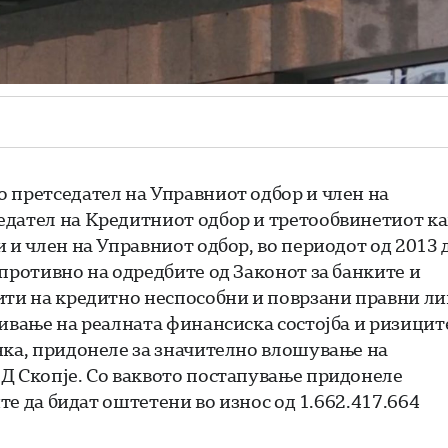
 претседател на Управниот одбор и член на
едател на Кредитниот одбор и третообвинетиот к
 и член на Управниот одбор, во периодот од 2013 
противно на одредбите од Законот за банките и
ити на кредитно неспособни и поврзани правни ли
ивање на реалната финансиска состојба и ризицит
нка, придонеле за значително влошување на
Д Скопје. Со ваквото постапување придонеле
ите да бидат оштетени во износ од 1.662.417.664