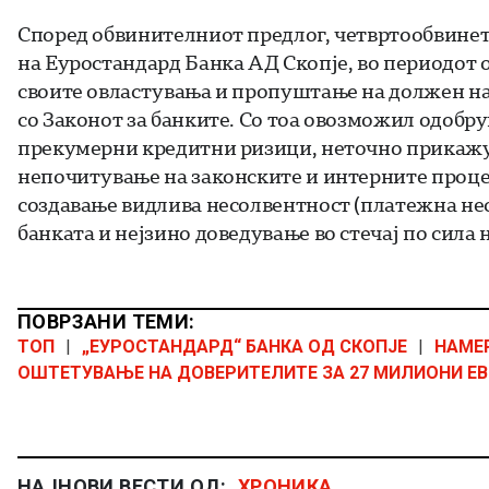
Според обвинителниот предлог, четвртообвинети
на Еуростандард Банка АД Скопје, во периодот о
своите овластувања и пропуштање на должен на
со Законот за банките. Со тоа овозможил одоб
прекумерни кредитни ризици, неточно прикажув
непочитување на законските и интерните проце
создавање видлива несолвентност (платежна нес
банката и нејзино доведување во стечај по сила н
ПОВРЗАНИ ТЕМИ:
ТОП
|
„ЕУРОСТАНДАРД“ БАНКА ОД СКОПЈЕ
|
НАМЕ
ОШТЕТУВАЊЕ НА ДОВЕРИТЕЛИТЕ ЗА 27 МИЛИОНИ ЕВ
НАЈНОВИ ВЕСТИ ОД:
ХРОНИКА