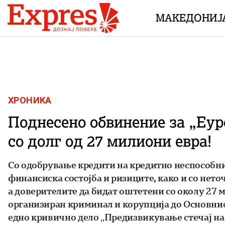
Skip to content
МАКЕДОНИЈ
ХРОНИКА
Поднесено обвинение за „Еуро
со долг од 27 милиони евра!
Со одобрување кредити на кредитно неспособни
финансиска состојба и ризиците, како и со нето
а доверителите да бидат оштетени со околу 27 
организиран криминал и корупција до Основниот
едно кривично дело „Предизвикување стечај на 