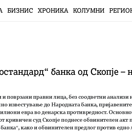
А
БИЗНИС
ХРОНИКА
КОЛУМНИ
РЕГИО
стандард“ банка од Скопје – н
 и поврзани правни лица, без соодветни анализи 
чно известување до Народната банка, пријавените 
милиони евра во денарска противредност. Основно
 кривичен суд Скопје поднесе обвинителен акт пр
банка“, како и обвинителен предлог против едно 