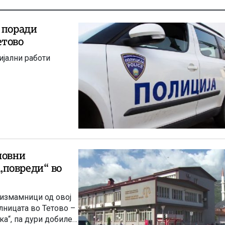
 поради
етово
ијални работи
новни
„повреди“ во
 измамници од овој
лницата во Тетово –
ка“, па дури добиле