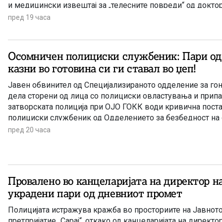
и медицински извештај за „телесните повреди“ од доктор
цел да ја приложат таквата лажна медицинска документ
пред 19 часа
осигурителни компании и да земат отштета.
Осомничен полициски службеник: Пари од
казни во готовина си ги ставал во џеп!
Јавен обвинител од Специјализираното одделение за го
дела сторени од лица со полициски овластувања и прип
затворската полиција при ОЈО ГОКК води кривична пост
полициски службеник од Одделението за безбедност на 
патиштата при СВР Скопје, поради постоење основано с
пред 20 часа
продолжено кривично дело Злоупотреба на службената 
овластување.
Провалено во канцеларијата на директор на
украдени пари од дневниот промет
Полицијата истражува кражба во просториите на Јавнот
претпријатие „Сарај“, откако од канцеларијата на директ