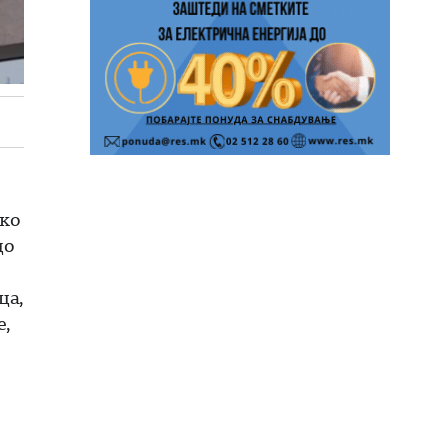
ако
до
ца,
е,