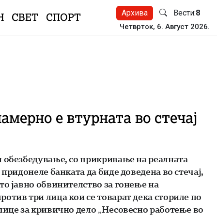
Архива
Вести:
8
Н
СВЕТ
СПОРТ
Четврток, 6. Август 2026.
амерно е втурната во стечај
и обезбедување, со прикривање на реалната
придонеле банката да биде доведена во стечај,
то јавно обвинителство за гонење на
отив три лица кои се товарат дека сториле по
лице за кривично дело „Несовесно работење во