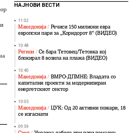
НАЈНОВИ ВЕСТИ
бор
11:02
ни
Македонија
Речиси 150 милиони евра
европски пари за „Коридорот 8“ (ВИДЕО)
10:48
Регион
Се бара Тетовец/Тетовка кој
на
блокирал 8 возила на плажа (ВИДЕО)
10:40
Македонија
ВМРО-ДПМНЕ: Владата со
капитални проекти за модернизиран
енергетскиот сектор
10:05
Македонија
ЦУК: Од 20 активни пожари, 18
се изгаснати
09:59
Свет
Украина добила три пати помалку