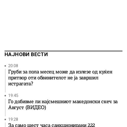
НАЈНОВИ ВЕСТИ
20:08
Груби за пола месец може да излезе од куќен
притвор оти обвинителот не ја завршил
истрагата?
19:45
Го добивме ли најсмешниот македонски скеч за
Август (ВИДЕО)
19:28
За само шест часа санкционирани 222