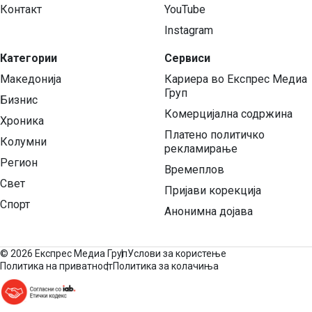
Контакт
YouTube
Instagram
Категории
Сервиси
Македонија
Кариера во Експрес Медиа
Груп
Бизнис
Комерцијална содржина
Хроника
Платено политичко
Колумни
рекламирање
Регион
Времеплов
Свет
Пријави корекција
Спорт
Анонимна дојава
©
2026 Експрес Медиа Груп
Услови за користење
Политика на приватност
Политика за колачиња