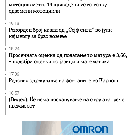
мотоциклисти, 14 приведени исто толку
одземени мотоцикли
19:13
Рекорден број казни од „Сејф сити“ во јули –
најмногу за брзо возење
18:24
Просечната оценка од полагањето матура е 3,66,
– подобри оценки по јазици и математика
17:36
Редовно одржување на фонтаните во Карпош
16:57
(Видео): Ќе нема поскапување на струјата, рече
премиерот