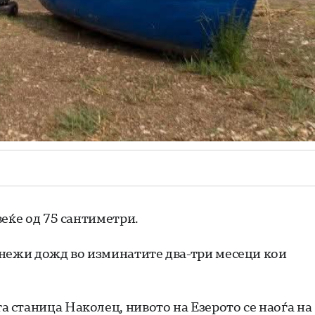
еќе од 75 сантиметри.
енежи дожд во изминатите два-три месеци кои
 станица Наколец, нивото на Езерото се наоѓа на