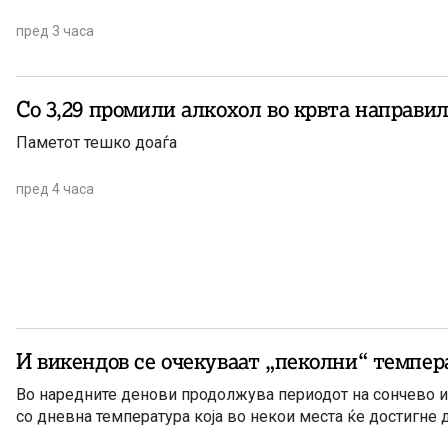
пред 3 часа
Со 3,29 промили алкохол во крвта направил
Паметот тешко доаѓа
пред 4 часа
И викендов се очекуваат „пеколни“ темпер
Во наредните денови продолжува периодот на сончево и
со дневна температура која во некои места ќе достигне 