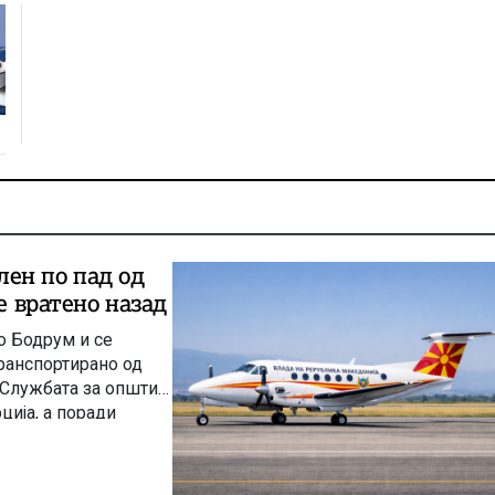
ен по пад од
е вратенo назад
о Бодрум и се
ранспортирано од
 Службата за општи
ција, а поради
ано со редовен