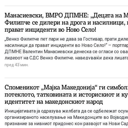
Манасиевски, ВМРО ДПМНЕ: „Децата на М
Филипче се дилери на дрога и насилници, 
прават инциденти во Ново Село!
„Венко Филипче пет пари не дава за Гостивар, прати диле
насилници да прават инциденти во Ново Село!“ – портп
ДПМНЕ Валентин Манасиевски денеска се огласи со ов
лидерот на СДС Венко Филипче, наведувајќи дека лицата,
Ново Село ги нарече „деца“, се осудени насилници и трго
пред 43 мин.
Манасиевски оцени дека Филипче со својата прес-конфе
да го сврти вниманието од вистината и лицата со кои би
претстави како жртви.
Споменикот „Мајка Македонија“ ги симбол
потеклото, татковината и историскиот и к
идентитет на македонскиот народ
Иницијативата ја одразува желбата да се одбележат осу
организираното населување на Македонците во Војводин
признание за нивниот придонес кон развојот на Нови Сад