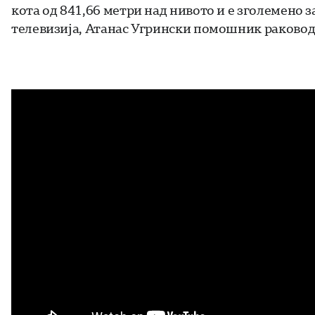
кота од 841,66 метри над нивото и е зголемено 
телевизија, Атанас Угрински помошник раковод