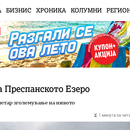
А
БИЗНИС
ХРОНИКА
КОЛУМНИ
РЕГИО
а Преспанското Езеро
метар зголемување на нивото
1 минута за чи