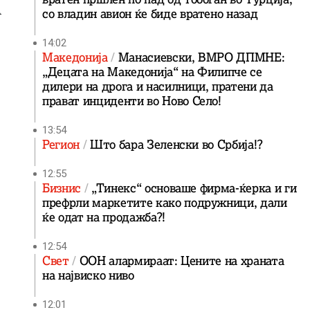
А
со владин авион ќе биде вратенo назад
14:02
Македонија
Манасиевски, ВМРО ДПМНЕ:
„Децата на Македонија“ на Филипче се
дилери на дрога и насилници, пратени да
прават инциденти во Ново Село!
13:54
Регион
Што бара Зеленски во Србија!?
12:55
Бизнис
„Тинекс“ основаше фирма-ќерка и ги
префрли маркетите како подружници, дали
ќе одат на продажба?!
12:54
Свет
ООН алармираат: Цените на храната
на највиско ниво
12:01