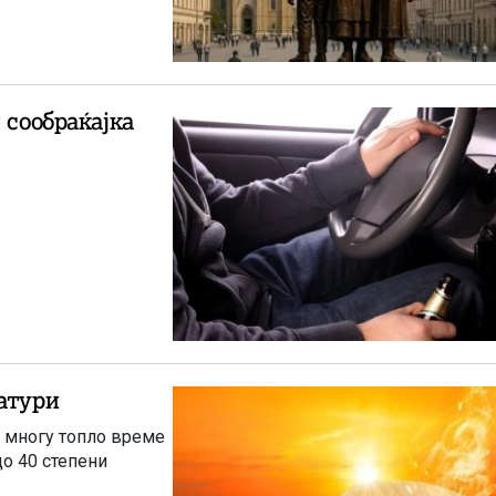
 сообраќајка
атури
 многу топло време
до 40 степени