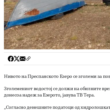
Нивото на Преспанското Езеро се зголеми за пов
Зголемениот водостој се должи на обилните вр
донесоа надеж за Езерото, јавува ТВ Тера.
„Согласно денешните податоци од хидролошката