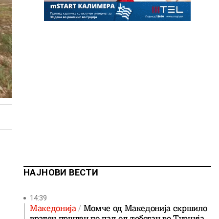
НАЈНОВИ ВЕСТИ
14:39
Македонија
Момче од Македонија скршило
вратен пршлен по пад од тобоган во Турција,