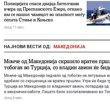
Полицијата спаси двајца битолчани
вчера од Преспанското Езеро, откако
им се нашол чамецот во опасност меѓу
селата Стење и Коњско
пред 11 мес.
НАЈНОВИ ВЕСТИ ОД:
МАКЕДОНИЈА
Момче од Македонија скршило вратен пршл
тобоган во Турција, со владин авион ќе бид
Момче од Македонија паднало од тобоган на летување в
здобило со скршеница на вратен пршлен. Утре ќе биде т
Турција во Македонија со владиниот авион, потврдија од
и заеднички работи. Лицето било хоспитализирано во Тур
сериозноста на повредата не може да биде транспортир
пред 6 мин.
комерцијален […]