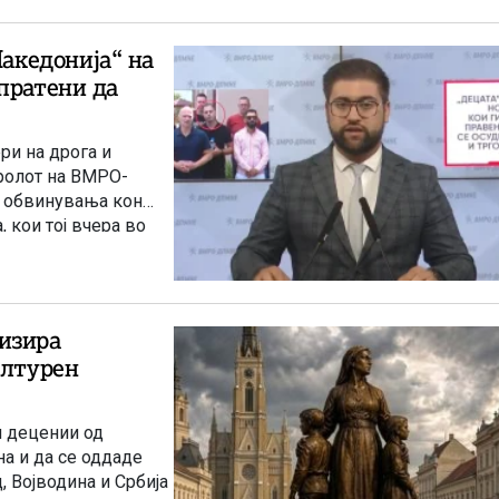
акедонија“ на
пратени да
ри на дрога и
аролот на ВМРО-
а обвинувања кон
 кои тој вчера во
вци со дрога.
ренција се обидел
л фотографиран да ги
изира
ултурен
м децении од
а и да се оддаде
, Војводина и Србија