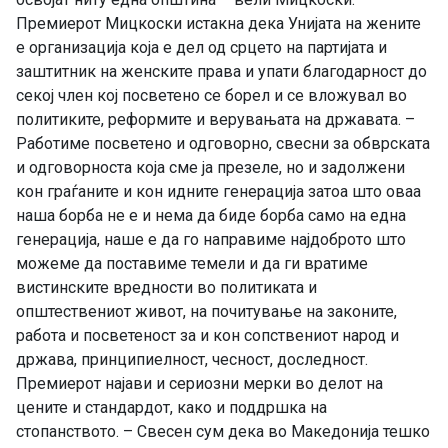
Премиерот Мицкоски истакна дека Унијата на жените
е организација која е дел од срцето на партијата и
заштитник на женските права и упати благодарност до
секој член кој посветено се борел и се вложувал во
политиките, реформите и верувањата на државата. –
Работиме посветено и одговорно, свесни за обврската
и одговорноста која сме ја презеле, но и задолжени
кон граѓаните и кон идните генерација затоа што оваа
наша борба не е и нема да биде борба само на една
генерација, наше е да го направиме најдоброто што
можеме да поставиме темели и да ги вратиме
вистинските вредности во политиката и
општествениот живот, на почитување на законите,
работа и посветеност за и кон сопствениот народ и
држава, принципиелност, чесност, доследност.
Премиерот најави и сериозни мерки во делот на
цените и стандардот, како и поддршка на
стопанството. – Свесен сум дека во Македонија тешко