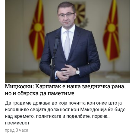
Мицкоски: Карпалак е наша заедничка рана,
но и обврска да паметиме
Да градиме држава во која почитта кон оние што ја
исполниле својата должност кон Македонија ќе биде
над времето, политиката и поделбите, порача
премиерот
пред 3 часа