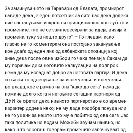
За заминувањето на Таравари од Владата, премиерот
наведе дека „е еден потсетник за сите нас дека додека
ние настапуваме искрено и принципиелно кон луѓето и
промените, тие не се заинтересирани за идеја, визија и
промени, туку за нешто друго“. – Го гледам, иако
гласно не го коментирам она постојано заканување
кое доаѓа од еден лик од албанската опозиција кој
знае дека после овие избори го чека пензија. Сакам да
му порачам дека неговите калкулации на долг рок
нема да му испаднат добро за неговата партија. И дека
со ваквото однесување на излегување и влегување
во влада, кое е рамно на она “како до сега” нема да
помине долго кога и неговите сегашни партнери од
ДУИ ќе сфатат дека нивното партнерство е со времен
карактер додека некој не му даде подобра понуда или
не го уцени за нешто што му е побитно од ова сега. Јас
така политика не водам. Можеби звучам наивно, но
како што секогаш говорам промените започнуваат од