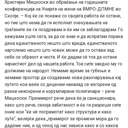
Христијан Мицкоски во обраќање на годишната
конференција на Унијата на жени на ВМРО-ДПМНЕ во
Скопје. – Кој ќе се покаже со својата работа ќе остане,
но тие што нема да ги исполнат очекувањата на
граѓаните ќе ги поздравам и ќе им се заблагодарам. Го
кажувам уште сега, за да се знае и да испратам порака
дека единственото нешто што вреди, единственото
најголемо нешто што човек може да го остави зад
себе се образот и честа. И ќе дадам сè тоа да остане
најчистиот дел од нашата работа. Тоа сите заедно му го
должиме на народот. Немаме време за губење и
немаме простор да создаваме нови разочарувања кај
луѓето кои веќе со децении наназад се изгорени од
разни неискрени и корумпирани политичари – рече
Мицкоски. Премиерот рече дека ќе ја санкционира,
како што рече, секоја забеганост и ќе ги разреши сите
оние кои “ќе нè посрамотат како структура и како
луѓе“, велејќи дека „примерот за промени мора да го
дадеме ние, и од секој од нас зависи како и со каков