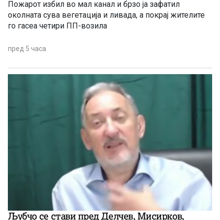
Пожарот избил во мал канал и брзо ја зафатил
околната сува вегетација и ливада, а покрај жителите
го гасеа четири ПП-возила
пред 5 часа
Љубчо се стави пред Делчев, Мисирков,