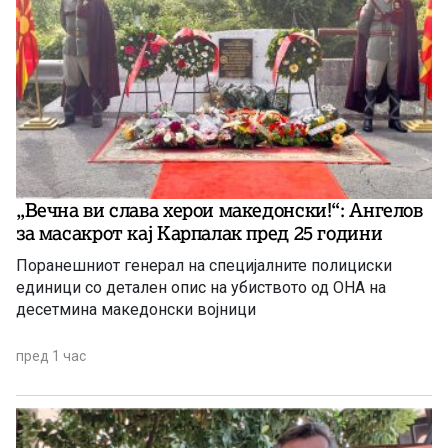
„Вечна ви слава херои македонски!“: Ангелов
за масакрот кај Карпалак пред 25 години
Поранешниот генерал на специјалните полициски
единици со детален опис на убиството од ОНА на
десетмина македонски војници
пред 1 час