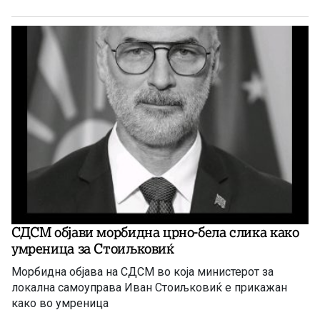
СДСМ објави морбидна црно-бела слика како
умреница за Стоиљковиќ
Морбидна објава на СДСМ во која министерот за
локална самоуправа Иван Стоиљковиќ е прикажан
како во умреница