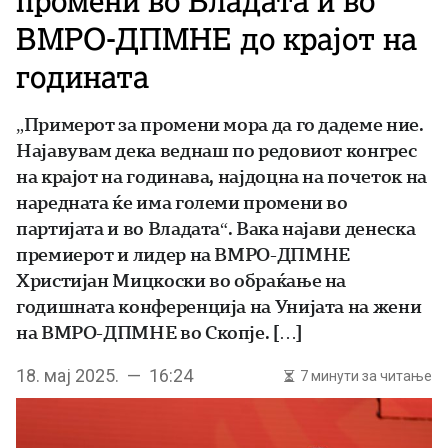
промени во Владата и во
ВМРО-ДПМНЕ до крајот на
годината
„Примерот за промени мора да го дадеме ние.
Најавувам дека веднаш по редовиот конгрес
на крајот на годинава, најдоцна на почеток на
наредната ќе има големи промени во
партијата и во Владата“. Вака најави денеска
премиерот и лидер на ВМРО-ДПМНЕ
Христијан Мицкоски во обраќање на
годишната конференција на Унијата на жени
на ВМРО-ДПМНЕ во Скопје. […]
18. мај 2025. — 16:24
7 минути за читање