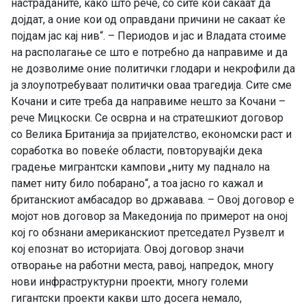
настраданите, како што рече, со сите кои сакаат да
дојдат, а оние кои од оправдани причини не сакаат ќе
појдам јас кај нив“. – Периодов и јас и Владата стоиме
на располагање се што е потребно да направиме и да
не дозволиме оние политички глодари и некрофили да
ја злоупотребуваат политички оваа трагедија. Сите сме
Кочани и сите треба да направиме нешто за Кочани –
рече Мицкоски. Се осврна и на стратешкиот договор
со Велика Британија за пријателство, економски раст и
соработка во повеќе области, повторувајќи дека
градење мигрантски кампови „ниту му паднало на
памет ниту било побарано“, а тоа јасно го кажал и
британскиот амбасадор во државава. – Овој договор е
мојот нов договор за Македонија по примерот на оној
кој го обзнани американскиот претседател Рузвелт и
кој епознат во историјата. Овој договор значи
отворање на работни места, равој, напредок, многу
нови инфраструктурни проекти, многу големи
гигантски проекти какви што досега немало,