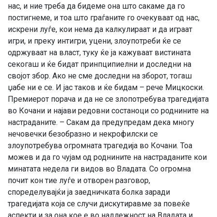
нас, и ние треба да бидеме она што сакаме да го
постигнеме, и тоа што граѓаните го очекуваат од нас,
искрени луѓе, кои нема да калкулираат и да играат
игри, и преку интигри, уцени, злоупотреби ќе се
одржуваат на власт, туку ќе ја кажуваат вистината
секогаш и ќе бидат принпципиелни и доследни на
својот збор. Ако не сме доследни на зборот, тогаш
џабе ни е се. И јас таков и ќе бидам – рече Мицкоски.
Премиерот порача и да не се злопотребува трагедијата
во Кочани и најави редовни состаноци со роднините на
настраданите. – Сакам да предупредам дека многу
нечовечки безобразно и некрофилски се
злоупотребува огромната трагедија во Кочани. Тоа
можев и да го чујам од роднините на настраданите кои
минатата недела ги видов во Владата. Со огромна
почит кон тие луѓе и отворен разговор,
споределувајќи ја заедничката болка заради
трагедијата која се случи дискутиравме за повеќе
аспекти и за она кое е во надлежност на Владата и