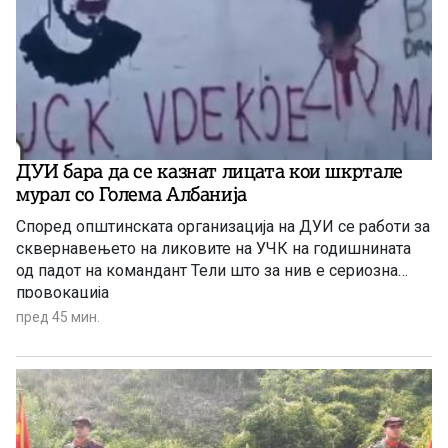
ДУИ бара да се казнат лицата кои шкртале
мурал со Голема Албанија
Според општинската организација на ДУИ се работи за
сквернавењето на ликовите на УЧК на годишнината
од падот на командант Тели што за нив е сериозна
провокација
пред 45 мин.