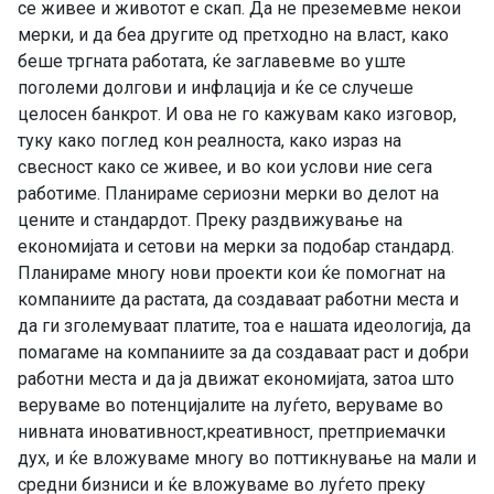
се живее и животот е скап. Да не преземевме некои
мерки, и да беа другите од претходно на власт, како
беше тргната работата, ќе заглавевме во уште
поголеми долгови и инфлација и ќе се случеше
целосен банкрот. И ова не го кажувам како изговор,
туку како поглед кон реалноста, како израз на
свесност како се живее, и во кои услови ние сега
работиме. Планираме сериозни мерки во делот на
цените и стандардот. Преку раздвижување на
економијата и сетови на мерки за подобар стандард.
Планираме многу нови проекти кои ќе помогнат на
компаниите да растата, да создаваат работни места и
да ги зголемуваат платите, тоа е нашата идеологија, да
помагаме на компаниите за да создаваат раст и добри
работни места и да ја движат економијата, затоа што
веруваме во потенцијалите на луѓето, веруваме во
нивната иновативност,креативност, претприемачки
дух, и ќе вложуваме многу во поттикнување на мали и
средни бизниси и ќе вложуваме во луѓето преку