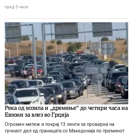
пред 3 часа
Река од возила и „дремење“ до четири часа на
Евзони за влез во Грција
Огромен метеж и покрај 13 ленти за проверка на
грчкиот дел од границата со Македонија по преминот