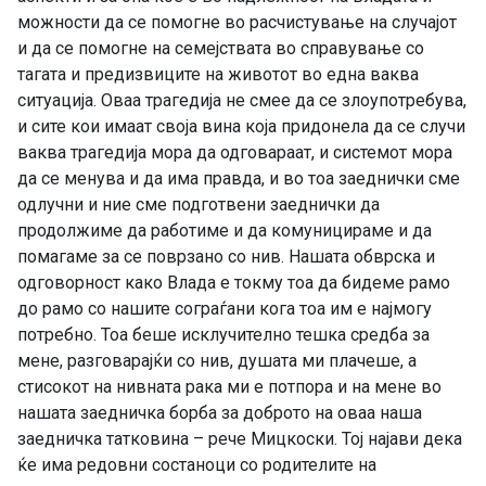
можности да се помогне во расчистување на случајот
и да се помогне на семејствата во справување со
тагата и предизвиците на животот во една ваква
ситуација. Оваа трагедија не смее да се злоупотребува,
и сите кои имаат своја вина која придонела да се случи
ваква трагедија мора да одговараат, и системот мора
да се менува и да има правда, и во тоа заеднички сме
одлучни и ние сме подготвени заеднички да
продолжиме да работиме и да комуницираме и да
помагаме за се поврзано со нив. Нашата обврска и
одговорност како Влада е токму тоа да бидеме рамо
до рамо со нашите сограѓани кога тоа им е најмогу
потребно. Тоа беше исклучително тешка средба за
мене, разговарајќи со нив, душата ми плачеше, а
стисокот на нивната рака ми е потпора и на мене во
нашата заедничка борба за доброто на оваа наша
заедничка татковина – рече Мицкоски. Тој најави дека
ќе има редовни состаноци со родителите на