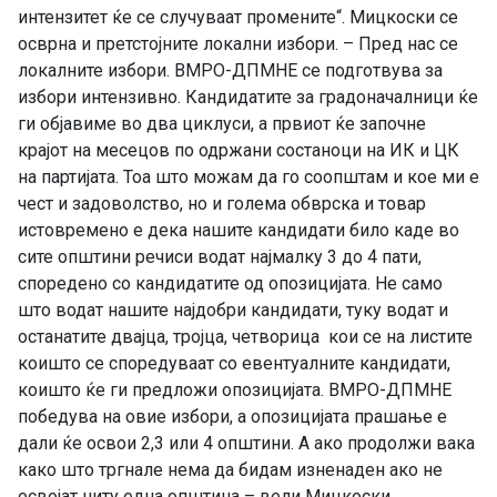
интензитет ќе се случуваат промените“. Мицкоски се
осврна и претстојните локални избори. – Пред нас се
локалните избори. ВМРО-ДПМНЕ се подготвува за
избори интензивно. Кандидатите за градоначалници ќе
ги објавиме во два циклуси, а првиот ќе започне
крајот на месецов по одржани состаноци на ИК и ЦК
на партијата. Тоа што можам да го соопштам и кое ми е
чест и задоволство, но и голема обврска и товар
истовремено е дека нашите кандидати било каде во
сите општини речиси водат најмалку 3 до 4 пати,
споредено со кандидатите од опозицијата. Не само
што водат нашите најдобри кандидати, туку водат и
останатите двајца, тројца, четворица кои се на листите
коишто се споредуваат со евентуалните кандидати,
коишто ќе ги предложи опозицијата. ВМРО-ДПМНЕ
победува на овие избори, а опозицијата прашање е
дали ќе освои 2,3 или 4 општини. А ако продолжи вака
како што тргнале нема да бидам изненаден ако не
освојат ниту една општина – вели Мицкоски.