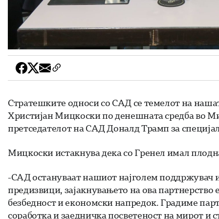
Стратешките односи со САД се темелот на нашат
Христијан Мицкоски по денешната средба во Ми
претседателот на САД Доналд Трамп за специја
Мицкоски истакнува дека со Гренел имал плодна
-САД остануваат нашиот најголем поддржувач и
предизвици, зајакнувањето на ова партнерство 
безбедност и економски напредок. Градиме парт
соработка и заедничка посветеност на мирот и с