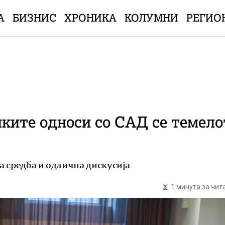
А
БИЗНИС
ХРОНИКА
КОЛУМНИ
РЕГИО
ките односи со САД се темело
 средба и одлична дискусија
1 минута за чи