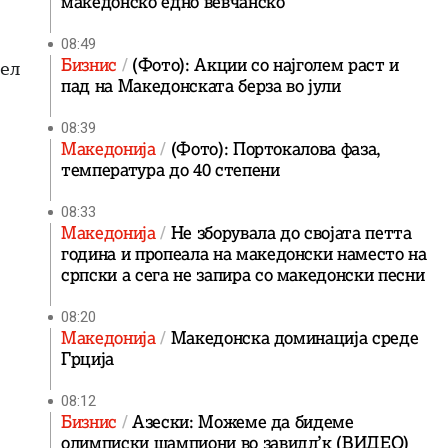
македонско едно вевчанско
08:49
Бизнис
(Фото): Акции со најголем раст и
тел
пад на Македонската берза во јули
08:39
Македонија
(Фото): Портокалова фаза,
температура до 40 степени
08:33
Македонија
Не зборувала до својата петта
година и пропеала на македонски наместо на
српски а сега не запира со македонски песни
08:20
Македонија
Македонска доминација среде
Грција
08:12
Бизнис
Азески: Можеме да бидеме
олимписки шампиони во завидл’к (ВИДЕО)