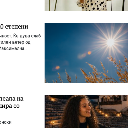
40 степени
ност. Ќе дува слаб
илен ветер од
 Максимална
пеала на
пира со
онски