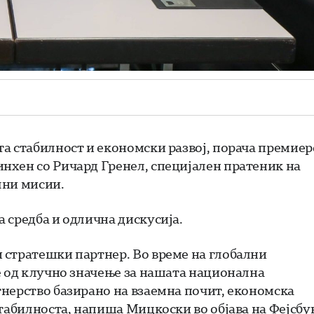
а стабилност и економски развој, порача премиер
нхен со Ричард Гренел, специјален пратеник на
лни мисии.
 средба и одлична дискусија.
 стратешки партнер. Во време на глобални
е од клучно значење за нашата национална
нерство базирано на взаемна почит, економска
табилноста, напиша Мицкоски во објава на Фејсбу