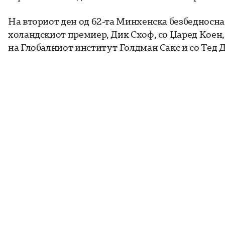
На вториот ден од 62-та Минхенска безбедносн
холандскиот премиер, Дик Схоф, со Џаред Коен,
на Глобалниот институт Голдман Сакс и со Тед 