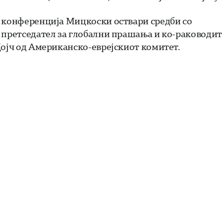
а конференција Мицкоски оствари средби со
 претседател за глобални прашања и ко-раководи
Дојч од Американско-еврејскиот комитет.