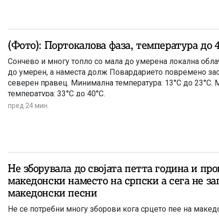
(Фото): Портокалова фаза, температура до 
Сончево и многу топло со мала до умерена локална облач
до умерен, а наместа долж Повардарието повремено зас
северен правец. Минимална температура: 13°C до 23°C.
температура: 33°C до 40°C.
пред 24 мин.
Не зборувала до својата петта година и про
македонски наместо на српски а сега не за
македонски песни
Не се потребни многу зборови кога срцето пее на макед