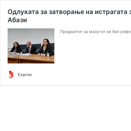
Одлуката за затворање на истрагата 
Абази
Предметот за мазутот не бил рефе
Expres