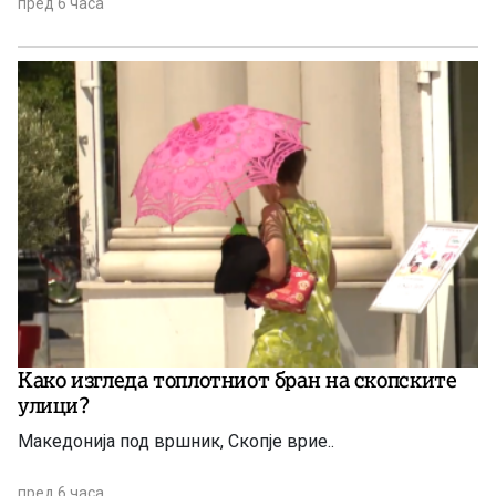
пред 6 часа
Како изгледа топлотниот бран на скопските
улици?
Македонија под вршник, Скопје врие..
пред 6 часа