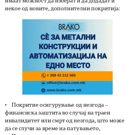
имаат можност да изберат и да додадат и
некое од новите, дополнителни покритија:
• Покритие осигурување од незгода –
финансиска заштита во случај на траен
инвалидитет или смрт од незгода, што може
да се случи за време на патувањето,