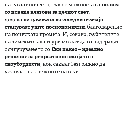
патуваат почесто, тука е можноста за
полиса
со повеќе влезови за целиот свет
,
додека
патувањата во соседните земји
стануваат уште поекономични
, благодарение
на пониската премија. И, секако, љубителите
на зимските авантури можат да го надградат
осигурувањето со
Ски пакет – идеално
решение за рекреативни скијачи и
сноубордисти
, кои сакаат безгрижно да
уживаат на снежните патеки.