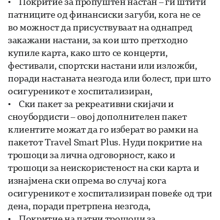
• Покритие за пропуштен настан – ги штити
патниците од финансиски загуби, кога не се
во можност да присуствуваат на однапред
закажани настани, за кои што претходно
купиле карта, како што се концерти,
фестивали, спортски настани или изложби,
поради настаната незгода или болест, при што
осигуреникот е хоспитализиран,
• Ски пакет за рекреативни скијачи и
сноубордисти – овој дополнителен пакет
клиентите можат да го изберат во рамки на
пакетот Travel Smart Plus. Нуди покритие на
трошоци за лична одговорност, како и
трошоци за неискористеност на ски карта и
изнајмена ски опрема во случај кога
осигуреникот е хоспитализиран повеќе од три
дена, поради претрпена незгода,
• Покритие на патни трошоци за