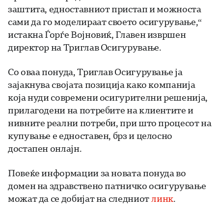
заштита, едноставниот пристап и можноста
сами да го моделираат своето осигурување,“
истакна Ѓорѓе Војновиќ, Главен извршен
директор на Триглав Осигурување.
Со оваа понуда, Триглав Осигурување ја
зајакнува својата позиција како компанија
која нуди современи осигурителни решенија,
прилагодени на потребите на клиентите и
нивните реални потреби, при што процесот на
купување е едноставен, брз и целосно
достапен онлајн.
Повеќе информации за новата понуда во
домен на здравствено патничко осигурување
можат да се добијат на следниот
линк
.