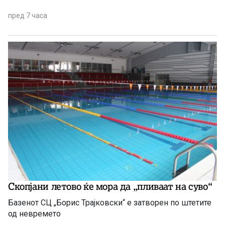
пред 7 часа
Скопјани летово ќе мора да „пливаат на суво“
Базенот СЦ „Борис Трајковски“ е затворен по штетите
од невремето