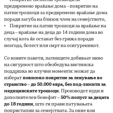
предвремено враќање дома – покритие на
патни трошоци за предвремено враќање дома
поради загуба на близок член на семејството,
• Покритие на патни трошоци за враќање на
деца – враќање на деца до 14 години дома во
случај кога ќе останат без грижа поради
незгода, болест или смрт на осигуреникот.
Со новите пакети, патниците добиваат ниво
на сигурност што обезбедува вистинска
поддршка во клучни моменти: можат да
изберат
повисоко покритие за лекување во
странство – до 50.000 евра, без под-лимити за
медицинските трошоци
. Производот нуди и
дополнителен бенефит
– 50% попуст за децата
до 18 години
, што ги прави патувањата
попристапни за семејствата. За оние кои