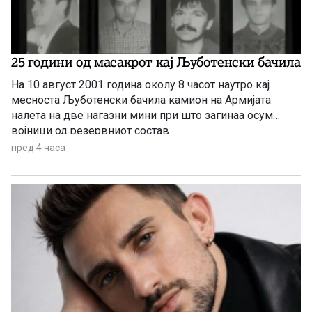
25 години од масакрот кај Љуботенски бачила
На 10 август 2001 година околу 8 часот наутро кај
месноста Љуботенски бачила камион на Армијата
налетa на две нагазни мини при што загинаа осум
војници од резервниот состав
пред 4 часа