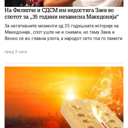
На Филипче и СДСМ им недостига Заев во
спотот за „35 години независна Македонија“
За негативните моменти од 35 годишната историја на
Македонија , спот уште не е снимен, но таму Заев и
Венко се во главна улога, а народот сето тоа го памети
пред 3 часа