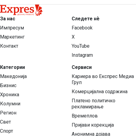
За нас
Следете нѐ
Импресум
Facebook
Маркетинг
X
Контакт
YouTube
Instagram
Категории
Сервиси
Македонија
Кариера во Експрес Медиа
Груп
Бизнис
Комерцијална содржина
Хроника
Платено политичко
Колумни
рекламирање
Регион
Времеплов
Свет
Пријави корекција
Спорт
Анонимна дојава