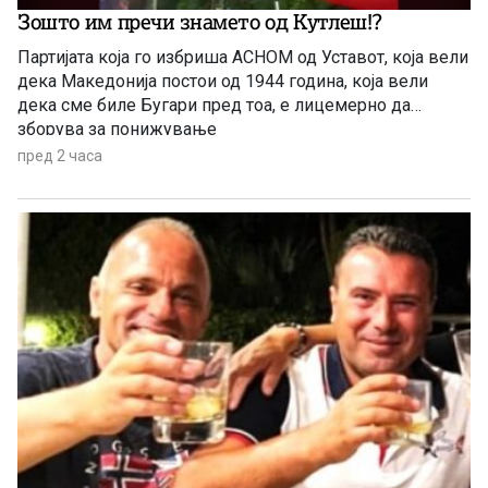
Зошто им пречи знамето од Кутлеш!?
Партијата која го избриша АСНОМ од Уставот, која вели
дека Македонија постои од 1944 година, која вели
дека сме биле Бугари пред тоа, е лицемерно да
зборува за понижување
пред 2 часа