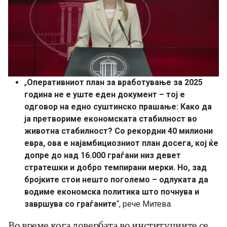
„
Оперативниот план за вработување за 2025
година не е уште еден документ – тој е
одговор на едно суштинско прашање: Како да
ја претвориме економската стабилност во
животна стабилност? Со рекордни 40 милиони
евра, ова е најамбициозниот план досега, кој ќе
допре до над 16.000 граѓани низ девет
стратешки и добро темпирани мерки. Но, зад
бројките стои нешто поголемо – одлуката да
водиме економска политика што почнува и
завршува со граѓаните
“, рече Митева.
Во време кога довербата во институциите се