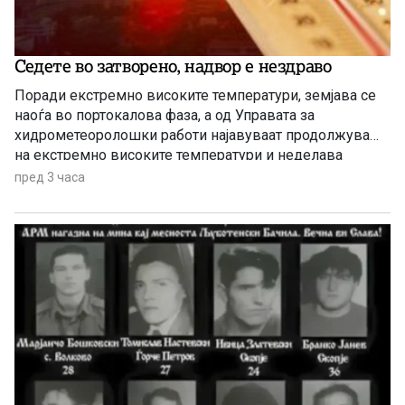
Седете во затворено, надвор е нездраво
Поради екстремно високите температури, земјава се
наоѓа во портокалова фаза, а од Управата за
хидрометеоролошки работи најавуваат продолжување
на екстремно високите температури и неделава
пред 3 часа