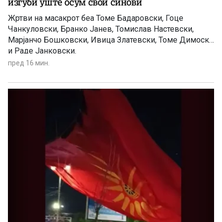
изгуби уште осум свои синови
Жртви на масакрот беа Томе Бадаровски, Гоце
Чанкуловски, Бранко Јанев, Томислав Настевски,
Марјанчо Бошковски, Ивица Златевски, Томе Димоски
и Раде Јанковски.
пред 16 мин.