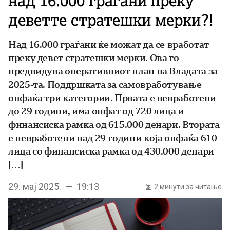
над 16.000 граѓани преку
деветте стратешки мерки?!
Над 16.000 граѓани ќе можат да се вработат
преку девет стратешки мерки. Ова го
предвидува оперативниот план на Владата за
2025-та. Поддршката за самовработување
опфаќа три категории. Првата е невработени
до 29 години, има опфат од 720 лица и
финансиска рамка од 615.000 денари. Втората
е невработени над 29 години која опфаќа 610
лица со финансиска рамка од 430.000 денари
[…]
29. мај 2025. — 19:13
2 минути за читање