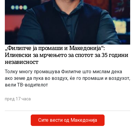
„Филипче ја промаши и Македонија“:
Илиевски за мрчењето за спотот за 35 години
независност
Толку многу промашува Филипче што мислам дека
ако земе да пука во воздух, ќе го промаши и воздухот,
вели ТВ-водителот
пред 17 часа
Сите вести од Македонија