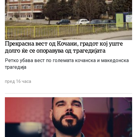
Прекрасна вест од Кочани, градот кој уште
долго ќе се опоравува од трагедијата
Ретко убава вест по големата кочанска и македонска
трагедија
пред 16 часа