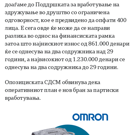
доаѓаме до Поддршката за вработување на
здружување во друштво со ограничена
одговорност, кое е предвидено да опфати 400
лица. Е сега овде ќе може да се направи
разлика во однос на финансиската рамка
затоа што најнискиот износ од 861.000 денари
ќе се однесува на два содружника над 29
години, а највисокиот од 1.230.000 денари се
однесува на два содружника до 29 години.
Опозициската СДСМ обвинува дека
оперативниот план е нов бран за партиски
вработувања.