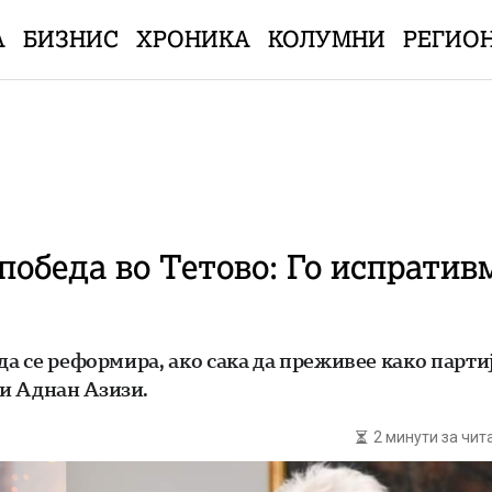
А
БИЗНИС
ХРОНИКА
КОЛУМНИ
РЕГИО
 победа во Тетово: Го испрати
да се реформира, ако сака да преживее како парти
и Аднан Азизи.
2 минути за чи