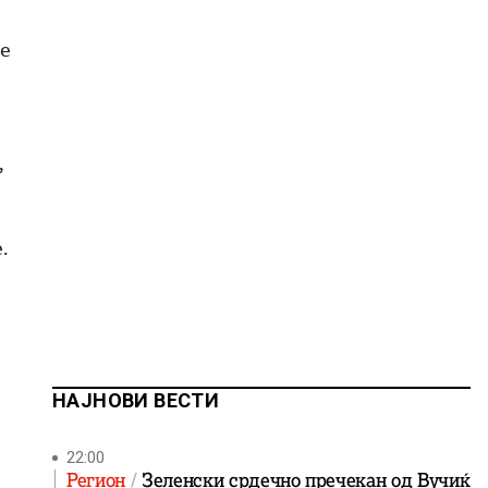
 е
,
.
НАЈНОВИ ВЕСТИ
22:00
Регион
Зеленски срдечно пречекан од Вучиќ