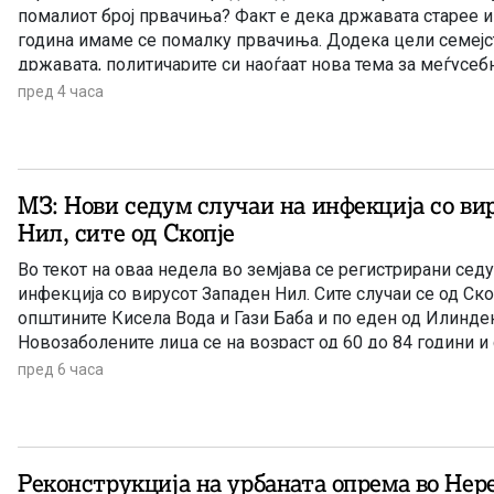
помалиот број првачиња? Факт е дека државата старее и
година имаме се помалку првачиња. Додека цели семејс
државата, политичарите си наоѓаат нова тема за меѓусе
наместо да донесат итни мерки за да се спречи одливот 
пред 4 часа
МЗ: Нови седум случаи на инфекција со ви
Нил, сите од Скопје
Во текот на оваа недела во земјава се регистрирани сед
инфекција со вирусот Западен Нил. Сите случаи се од Ско
општините Кисела Вода и Гази Баба и по еден од Илинден
Новозаболените лица се на возраст од 60 до 84 години и 
хоспитализирани, информираа попладнево од Министерст
пред 6 часа
Реконструкција на урбаната опрема во Нер