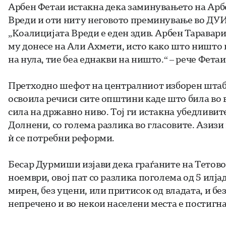
Арбен Фетаи истакна дека заминувањето на Арб
Вреди и оти ниту неговото преминување во ДУИ
„Коалицијата Вреди е еден здив. Арбен Таравар
му донесе на Али Ахмети, исто како што ништо н
на нула, тие беа еднакви на ништо.“ – рече Фетаи
Претходно шефот на централниот изборен штаб 
освоила речиси сите општини каде што била во в
сила на државно ниво. Тој ги истакна убедливите
Долнени, со голема разлика во гласовите. Азизи
ѝ се потребни реформи.
Бесар Дурмиши изјави дека граѓаните на Тетово
ноември, овој пат со разлика поголема од 5 илја
мирен, без уцени, или притисок од владата, и б
непречено и во некои населени места е постигна