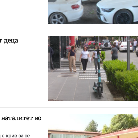
т деца
 наталитет во
 е крив за се