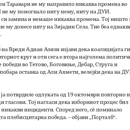
ен Таравари не му направило никаква промена во
 не му помогнало ниту нему, ниту на ДУИ.
и си замина и немаше никаква промена. Тој ништо 
е му донесе ниту на Зијадин Села. Тие беа еднакв
.
на Вреди Аднан Азизи изјави дека коалицијата г
ториот круг и оти сега е втора најголема политич
 победи во Тетово, Боговиње, Дебар, Струга и
 побара оставка од Али Ахмети, велејќи дека на Д
 ја потврдиле одлуката од 19 октомври повторно н
ди гласови. Тој нагласи дека изборниот процес бил
ез никакви инциденти. Според него, сè поминало
та плебисцитарна победа. – објави „Порталб“.