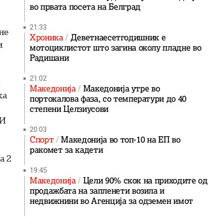
во првата посета на Белград
21:33
не
Хроника
Деветнаесетгодишник е
и
мотоциклистот што загина околу пладне во
Радишани
21:02
и
Македонија
Македонија утре во
ка
портокалова фаза, со температури до 40
степени Целзиусови
УИ
20:03
Спорт
Македонија во топ-10 на ЕП во
ракомет за кадети
а 2
19:45
Македонија
Цели 90% скок на приходите од
продажбата на запленети возила и
недвижнини во Агенција за одземен имот