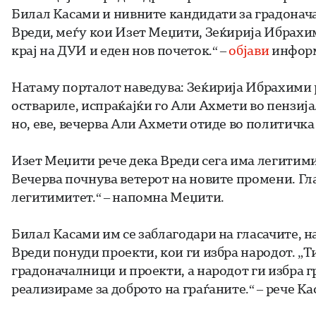
Билал Касами и нивните кандидати за градонач
Вреди, меѓу кои Изет Меџити, Зеќирија Ибрахими
крај на ДУИ и еден нов почеток.“ –
објави
информ
Натаму порталот наведува: Зеќирија Ибрахими р
оствариле, испраќајќи го Али Ахмети во пензија
но, еве, вечерва Али Ахмети отиде во политичка
Изет Меџити рече дека Вреди сега има легитими
Вечерва почнува ветерот на новите промени. Гл
легитимитет.“ – напомна Меџити.
Билал Касами им се заблагодари на гласачите, 
Вреди понуди проекти, кои ги избра народот. „
градоначалници и проекти, а народот ги избра 
реализираме за доброто на граѓаните.“ – рече Ка