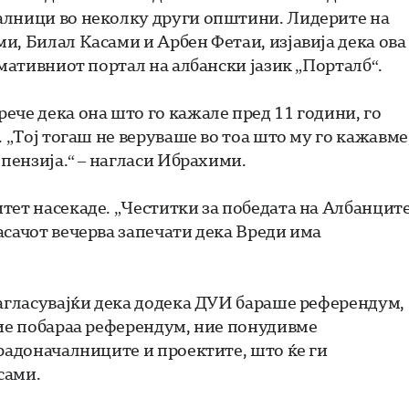
алници во неколку други општини. Лидерите на
, Билал Касами и Арбен Фетаи, изјавија дека ова
ативниот портал на албански јазик „Порталб“.
ече дека она што го кажале пред 11 години, го
. „Тој тогаш не веруваше во тоа што му го кажавме
 пензија.“ – нагласи Ибрахими.
тет насекаде. „Честитки за победата на Албанците
асачот вечерва запечати дека Вреди има
нагласувајќи дека додека ДУИ бараше референдум,
Тие побараа референдум, ние понудивме
градоначалниците и проектите, што ќе ги
сами.