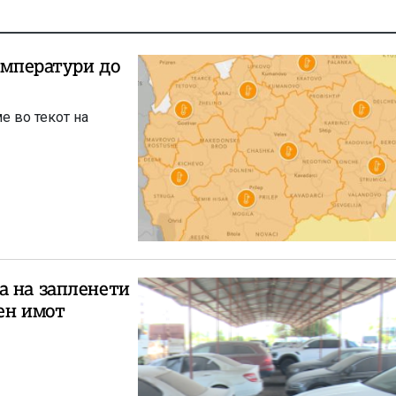
емператури до
е во текот на
а на запленети
ен имот