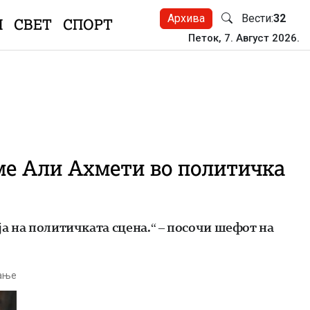
Архива
Вести:
32
Н
СВЕТ
СПОРТ
Петок, 7. Август 2026.
вме Али Ахмети во политичка
ја на политичката сцена.“ – посочи шефот на
тање