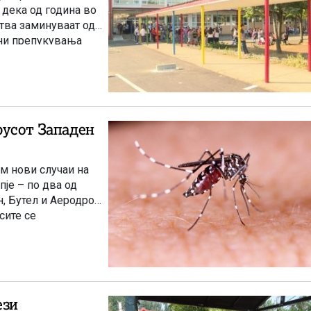
 дека од година во
тва заминуваат од
бни препукувања
на млади.
русот Западен
ум нови случаи на
пје – по два од
, Бутел и Аеродром.
сите се
вото за здравство.
ези