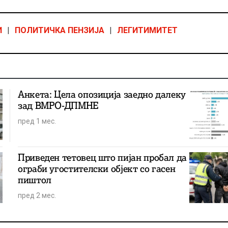
И
|
ПОЛИТИЧКА ПЕНЗИЈА
|
ЛЕГИТИМИТЕТ
Анкета: Цела опозиција заедно далеку
зад ВМРО-ДПМНЕ
пред 1 мес.
Приведен тетовец што пијан пробал да
ограби угостителски објект со гасен
пиштол
пред 2 мес.