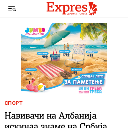
Skip to content
Menu
СПОРТ
Навивачи на Албанија
искинаа знаме на Србија