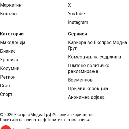
Маркетинг
X
Контакт
YouTube
Instagram
Категории
Сервиси
Македонија
Кариера во Експрес Медиа
Груп
Бизнис
Комерцијална содржина
Хроника
Платено политичко
Колумни
рекламирање
Регион
Времеплов
Свет
Пријави корекција
Спорт
Анонимна дојава
©
2026 Експрес Медиа Груп
Услови за користење
Политика на приватност
Политика за колачиња