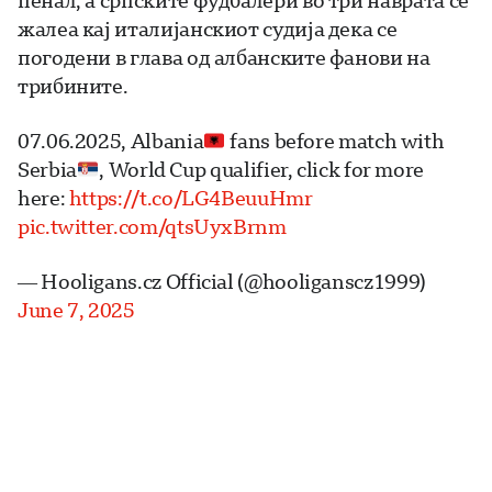
пенал, а српските фудбалери во три наврата се
жалеа кај италијанскиот судија дека се
погодени в глава од албанските фанови на
трибините.
07.06.2025, Albania
fans before match with
Serbia
, World Cup qualifier, click for more
here:
https://t.co/LG4BeuuHmr
pic.twitter.com/qtsUyxBrnm
— Hooligans.cz Official (@hooliganscz1999)
June 7, 2025