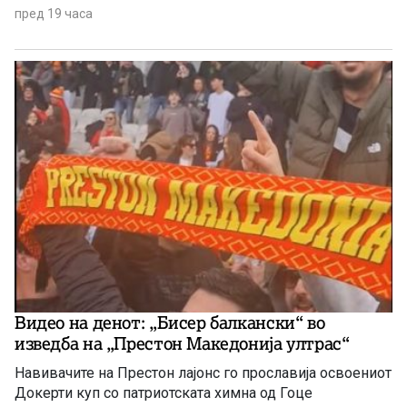
пред 19 часа
Видео на денот: „Бисер балкански“ во
изведба на „Престон Македонија ултрас“
Навивачите на Престон лајонс го прославија освоениот
Докерти куп со патриотската химна од Гоце