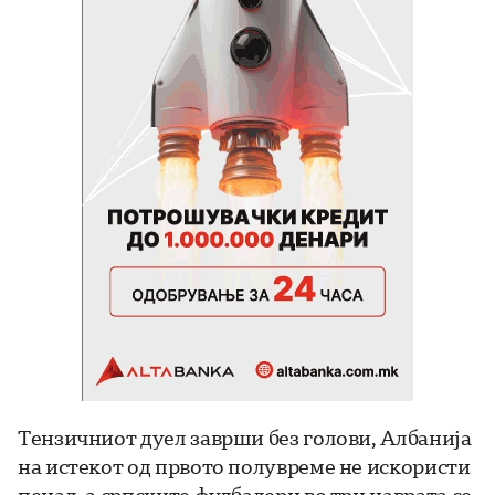
Тензичниот дуел заврши без голови, Албанија
на истекот од првото полувреме не искористи