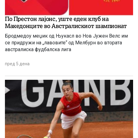
По Престон лајонс, уште еден клуб на
Македонците во Австралискиот шампионат
Бродмедоу меџик од Њукасл во Нов Јужен Велс им
се придружи на „лавовите“ од Мелбурн во втората
австралиска фудбалска лига
пред 5 дена