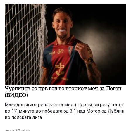
Чурлинов со прв гол во вториот меч за Погон
(ВИДЕО)
Македонскиот репрезентативец го отвори резултатот
во 17. минута во победата од 3:1 над Мотор од Лублин
во полската лига
пред 17 часа