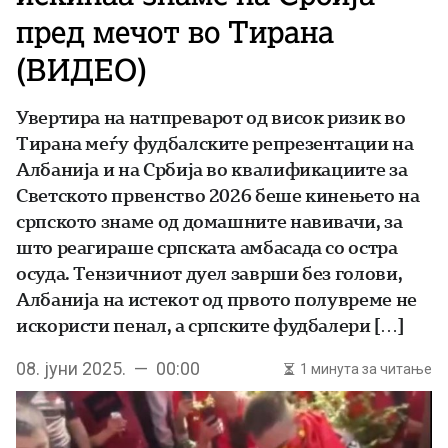
пред мечот во Тирана
(ВИДЕО)
Увертира на натпреварот од висок ризик во
Тирана меѓу фудбалските репрезентации на
Албанија и на Србија во квалификациите за
Светското првенство 2026 беше кинењето на
српското знаме од домашните навивачи, за
што реагираше српската амбасада со остра
осуда. Тензичниот дуел заврши без голови,
Албанија на истекот од првото полувреме не
искористи пенал, а српските фудбалери […]
08. јуни 2025. — 00:00
1 минута за читање