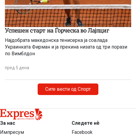
Успешен старт на Ѓорческа во Лајпциг
Најдобрата македонска тенисерка ја совлада
Украинката Фирман и ја прекина низата од три порази
по Вимблдон
пред 5 дена
Сите вести од Спорт
За нас
Следете нѐ
Импресум
Facebook