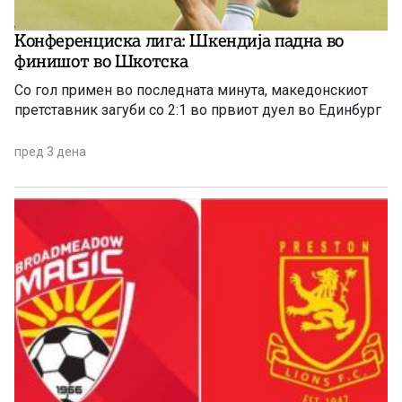
Конференциска лига: Шкендија падна во
финишот во Шкотска
Со гол примен во последната минута, македонскиот
претставник загуби со 2:1 во првиот дуел во Единбург
пред 3 дена