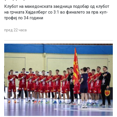
Клубот на македонската заедница подобар од клубот
на грчката Хајделберг со 3:1 во финалето за прв куп-
трофеј по 34 години
пред 22 часа