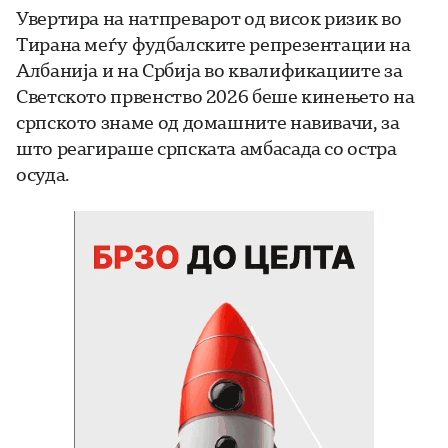
Увертира на натпреварот од висок ризик во
Тирана меѓу фудбалските репрезентации на
Албанија и на Србија во квалификациите за
Светското првенство 2026 беше кинењето на
српското знаме од домашните навивачи, за
што реагираше српската амбасада со остра
осуда.