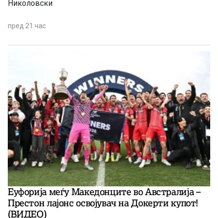
Николовски
пред 21 час
Еуфорија меѓу Македонците во Австралија –
Престон лајонс освојувач на Докерти купот!
(ВИДЕО)