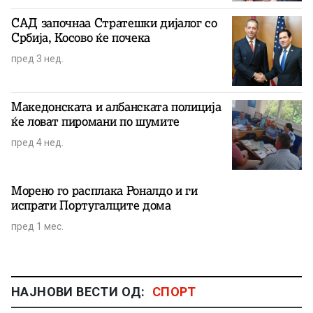
САД започнаа Стратешки дијалог со
Србија, Косово ќе почека
пред 3 нед.
Македонската и албанската полиција
ќе ловат пиромани по шумите
пред 4 нед.
Морено го расплака Роналдо и ги
испрати Португалците дома
пред 1 мес.
НАЈНОВИ ВЕСТИ ОД:
СПОРТ