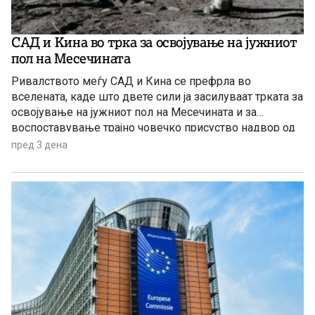
САД и Кина во трка за освојување на јужниот
пол на Месечината
Ривалството меѓу САД и Кина се префрла во
вселената, каде што двете сили ја засилуваат трката за
освојување на јужниот пол на Месечината и за
воспоставување трајно човечко присуство надвор од
Земјата.
пред 3 дена