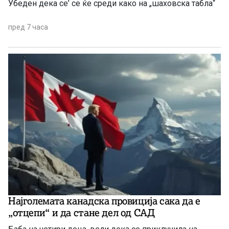
Убеден дека се’ се ќе среди како на „шаховска табла“
пред 7 часа
Најголемата канадска провиција сака да е
„отцепи“ и да стане дел од САД