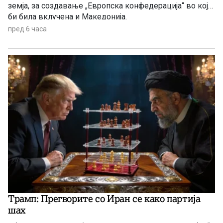
земја, за создавање „Европска конфедерација“ во која
би била вклучена и Македонија.
пред 6 часа
Трамп: Прегворите со Иран се како партија
шах