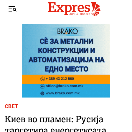
Skip to content
Menu
СВЕТ
Киев во пламен: Русија
таргетира енергетксата