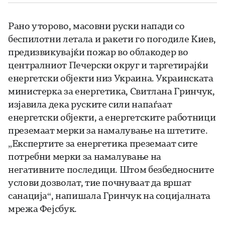
Рано уторово, масовни руски напади со
беспилотни летала и ракети го погодиле Киев,
предизвикувајќи пожар во облакодер во
централниот Печерски округ и таргетирајќи
енергетски објекти низ Украина. Украинската
министерка за енергетика, Свитлана Гринчук,
изјавила дека руските сили напаѓаат
енергетски објекти, а енергетските работници
преземаат мерки за намалување на штетите.
„Експертите за енергетика преземаат сите
потребни мерки за намалување на
негативните последици. Штом безбедносните
услови дозволат, тие почнуваат да вршат
санација“, напишала Гринчук на социјалната
мрежа Фејсбук.