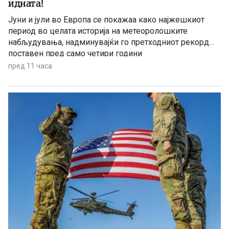
идната!
Јуни и јули во Европа се покажаа како најжешкиот
период во целата историја на метеоролошките
набљудувања, надминувајќи го претходниот рекорд
поставен пред само четири години
пред 11 часа