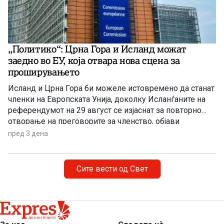
„Политико“: Црна Гора и Исланд можат
заедно во ЕУ, која отвара нова сцена за
проширувањето
Исланд и Црна Гора би можеле истовремено да станат
членки на Европската Унија, доколку Исланѓаните на
референдумот на 29 август се изјаснат за повторно
отворање на преговорите за членство, објави
„Политико“, повикувајќи се на европски претставници
пред 3 дена
и дипломати.
Сите вести од Свет