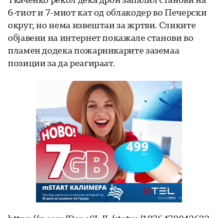
6-тиот и 7-миот кат од облакодер во Печерски
округ, но нема извештаи за жртви. Сликите
објавени на интернет покажале станови во
пламен додека пожарникарите заземаа
позиции за да реагираат.