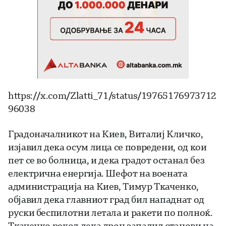
https://x.com/Zlatti_71/status/19765176973712
96038
Градоначалникот на Киев, Виталиј Кличко,
изјавил дека осум лица се повредени, од кои
пет се во болница, и дека градот останал без
електрична енергија. Шефот на воената
администрација на Киев, Тимур Ткаченко,
објавил дека главниот град бил нападнат од
руски беспилотни летала и ракети по полноќ.
Ткаченко рекол дека дрон запалил станови на