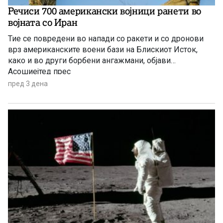
Речиси 700 американски војници ранети во
војната со Иран
Тие се повредени во напади со ракети и со дронови
врз американските воени бази на Блискиот Исток,
како и во други борбени ангажмани, објави
Асошиејтед прес
пред 3 дена