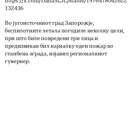
https://x.com/DanaSLJL/status/1976478042622
132436
Во југоисточниот град Запорожје,
беспилотните летала погодиле неколку цели,
при што биле повредени три лица и
предизвикан бил најмалку еден пожар во
станбена зграда, изјавил регионалниот
гувернер.