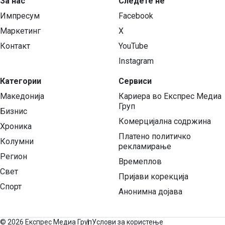
За нас
Следете нѐ
Импресум
Facebook
Маркетинг
X
Контакт
YouTube
Instagram
Категории
Сервиси
Македонија
Кариера во Експрес Медиа
Груп
Бизнис
Комерцијална содржина
Хроника
Платено политичко
Колумни
рекламирање
Регион
Времеплов
Свет
Пријави корекција
Спорт
Анонимна дојава
©
2026 Експрес Медиа Груп
Услови за користење