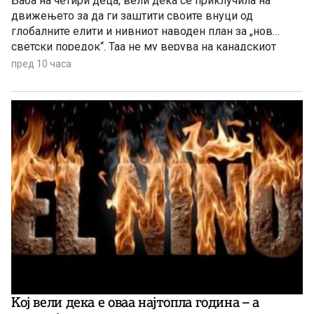
Баба на четири деца, вели дека се приклучила на
движењето за да ги заштити своите внуци од
глобалните елити и нивниот наводен план за „нов
светски поредок“. Таа не му верува на канадскиот
премиер Марк Карни, но му верува на Доналд Трамп
пред 10 часа
Kој вели дека е оваа најтопла година – а