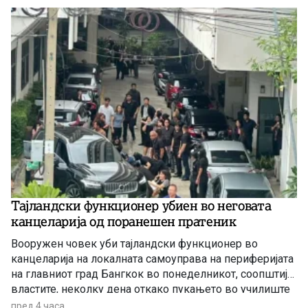
Тајландски функционер убиен во неговата
канцеларија од поранешен пратеник
Вооружен човек уби тајландски функционер во
канцеларија на локалната самоуправа на периферијата
на главниот град Бангкок во понеделникот, соопштија
властите, неколку дена откако пукањето во училиште
во истата покраина повторно ја разгоре дебатата за
пред 4 часа