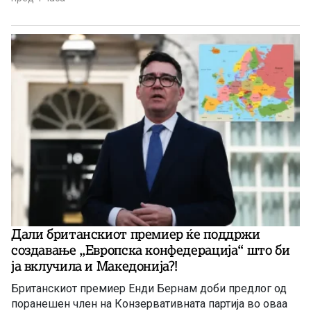
контрола на оружјето.
Дали британскиот премиер ќе поддржи
создавање „Европска конфедерација“ што би
ја вклучила и Македонија?!
Британскиот премиер Енди Бернам доби предлог од
поранешен член на Конзервативната партија во оваа