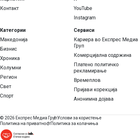
Контакт
YouTube
Instagram
Категории
Сервиси
Македонија
Кариера во Експрес Медиа
Груп
Бизнис
Комерцијална содржина
Хроника
Платено политичко
Колумни
рекламирање
Регион
Времеплов
Свет
Пријави корекција
Спорт
Анонимна дојава
©
2026 Експрес Медиа Груп
Услови за користење
Политика на приватност
Политика за колачиња