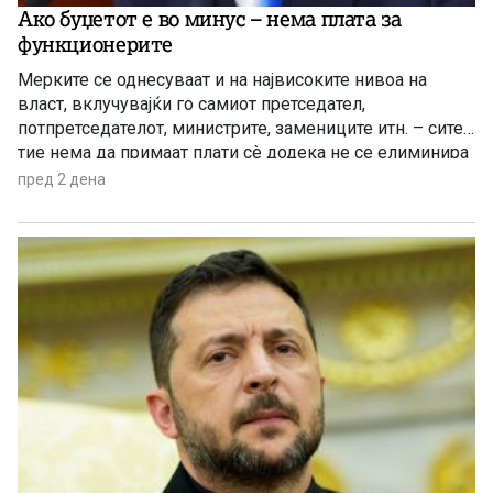
Ако буџетот е во минус – нема плата за
функционерите
Мерките се однесуваат и на највисоките нивоа на
власт, вклучувајќи го самиот претседател,
потпретседателот, министрите, замениците итн. – сите
тие нема да примаат плати сè додека не се елиминира
буџетскиот дефицит
пред 2 дена