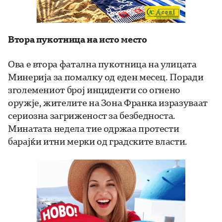
Втора пукотница на исто место
Ова е втора фатална пукотница на улицата
Минерија за помалку од еден месец. Поради
зголемениот број инциденти со огнено
оружје, жителите на Зона Франка изразуваат
сериозна загриженост за безбедноста.
Минатата недела тие одржаа протести
барајќи итни мерки од градските власти.