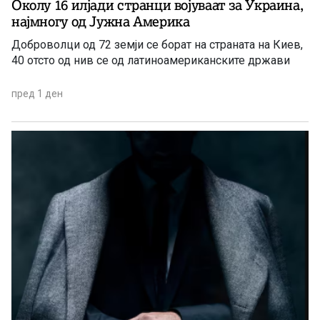
Околу 16 илјади странци војуваат за Украина,
најмногу од Јужна Америка
Доброволци од 72 земји се борат на страната на Киев,
40 отсто од нив се од латиноамериканските држави
пред 1 ден