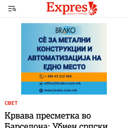
Skip to content
Menu
СВЕТ
Крвава пресметка во
Барселона: Убиен српски