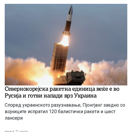
Севернокорејска ракетна единица веќе е во
Русија и готви напади врз Украина
Според украинското разузнавање, Пјонгјанг заедно со
војниците испратил 120 балистички ракети и шест
лансери
пред 2 часа