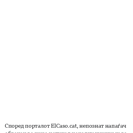
Според порталот ElCaso.cat, непознат напаѓач