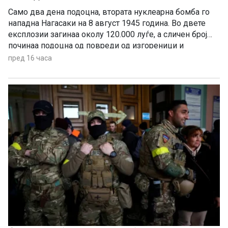
Само два дена подоцна, втората нуклеарна бомба го
нападна Нагасаки на 8 август 1945 година. Во двете
експлозии загинаа околу 120.000 луѓе, а сличен број
починаа подоцна од повреди од изгореници и
радијација, а зад себе оставија 650.000 преживеани
пред 16 часа