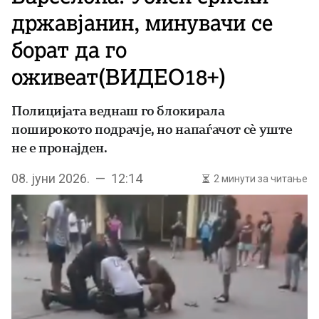
државјанин, минувачи се
борат да го
оживеат(ВИДЕО18+)
Полицијата веднаш го блокирала
поширокото подрачје, но напаѓачот сè уште
не е пронајден.
08. јуни 2026. — 12:14
2 минути за читање