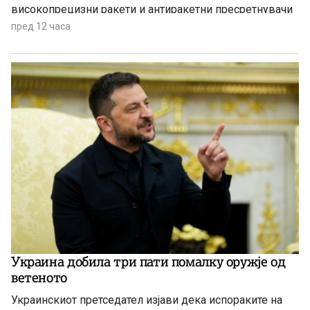
високопрецизни ракети и антиракетни пресретнувачи
по долготрајната воена кампања против Иран
пред 12 часа
Украина добила три пати помалку оружје од
ветеното
Украинскиот претседател изјави дека испораките на