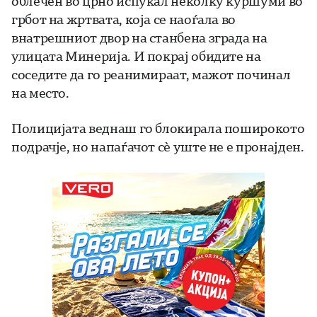
облечен во црно испукал неколку куршуми во
грбот на жртвата, која се наоѓала во
внатрешниот двор на станбена зграда на
улицата Минерија. И покрај обидите на
соседите да го реанимираат, мажот починал
на место.
Полицијата веднаш го блокирала поширокото
подрачје, но напаѓачот сè уште не е пронајден.