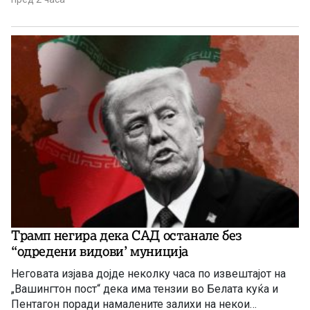
Трамп негира дека САД останале без
“одредени видови’ муниција
Неговата изјава дојде неколку часа по извештајот на
„Вашингтон пост“ дека има тензии во Белата куќа и
Пентагон поради намалените залихи на некои