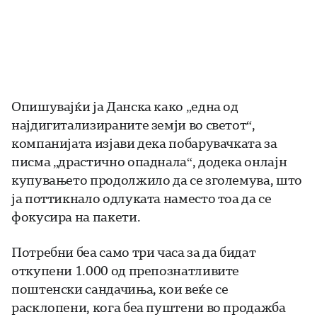
Опишувајќи ја Данска како „една од
најдигитализираните земји во светот“,
компанијата изјави дека побарувачката за
писма „драстично опаднала“, додека онлајн
купувањето продолжило да се зголемува, што
ја поттикнало одлуката наместо тоа да се
фокусира на пакети.
Потребни беа само три часа за да бидат
откупени 1.000 од препознатливите
поштенски сандачиња, кои веќе се
расклопени, кога беа пуштени во продажба