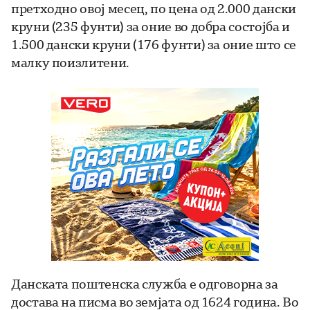
претходно овој месец, по цена од 2.000 дански
круни (235 фунти) за оние во добра состојба и
1.500 дански круни (176 фунти) за оние што се
малку поизлитени.
Данската поштенска служба е одговорна за
достава на писма во земјата од 1624 година. Во