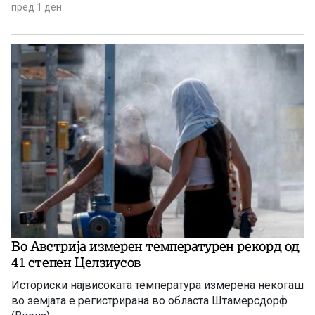
пред 1 ден
Во Австрија измерен температурен рекорд од
41 степен Целзиусов
Историски највисоката температура измерена некогаш
во земјата е регистрирана во областа Штамерсдорф