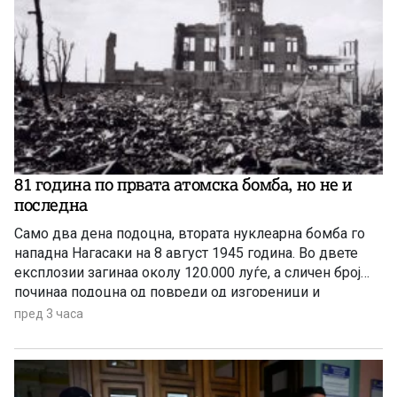
81 година по првата атомска бомба, но не и
последна
Само два дена подоцна, втората нуклеарна бомба го
нападна Нагасаки на 8 август 1945 година. Во двете
експлозии загинаа околу 120.000 луѓе, а сличен број
починаа подоцна од повреди од изгореници и
радијација, а зад себе оставија 650.000 преживеани
пред 3 часа