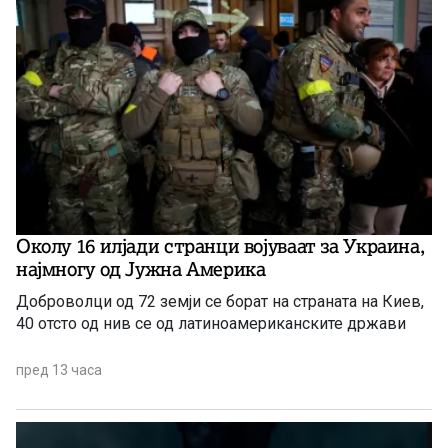
Околу 16 илјади странци војуваат за Украина,
најмногу од Јужна Америка
Доброволци од 72 земји се борат на страната на Киев,
40 отсто од нив се од латиноамериканските држави
пред 13 часа