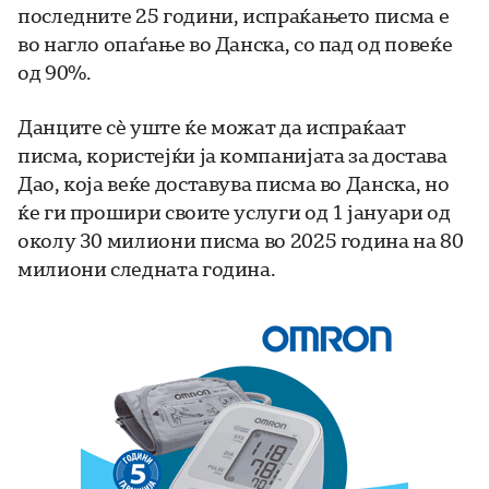
последните 25 години, испраќањето писма е
во нагло опаѓање во Данска, со пад од повеќе
од 90%.
Данците сè уште ќе можат да испраќаат
писма, користејќи ја компанијата за достава
Дао, која веќе доставува писма во Данска, но
ќе ги прошири своите услуги од 1 јануари од
околу 30 милиони писма во 2025 година на 80
милиони следната година.