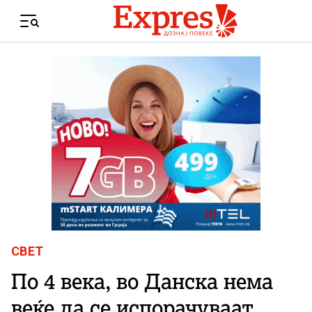
Skip to content
Menu
СВЕТ
По 4 века, во Данска нема
веќе да се испорачуваат