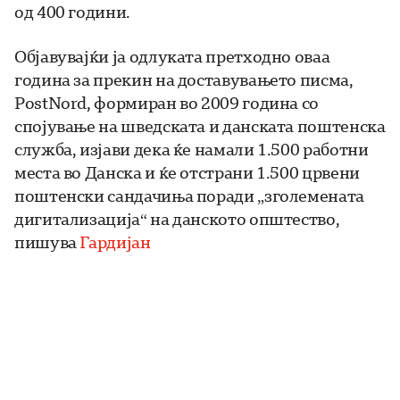
од 400 години.
Објавувајќи ја одлуката претходно оваа
година за прекин на доставувањето писма,
PostNord, формиран во 2009 година со
спојување на шведската и данската поштенска
служба, изјави дека ќе намали 1.500 работни
места во Данска и ќе отстрани 1.500 црвени
поштенски сандачиња поради „зголемената
дигитализација“ на данското општество,
пишува
Гардијан