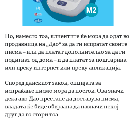
Но, наместо тоа, клиентите ќе мора да одат во
продавница на „Дао“ за да ги испратат своите
писма – или да платат дополнително за да ги
подигнат од дома – и да платат за поштарина
или преку интернет или преку апликација.
Според данскиот закон, опцијата за
испраќање писмо мора да постои. Ова значи
дека ако Дао престане да доставува писма,
владата ќе биде обврзана да назначи некој
друг да го стори тоа.