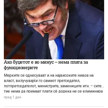
Ако буџетот е во минус – нема плата за
функционерите
Мерките се однесуваат и на највисоките нивоа на
власт, вклучувајќи го самиот претседател,
потпретседателот, министрите, замениците итн. – сите
тие нема да примаат плати сè додека не се елиминира
буџетскиот дефицит
пред 1 ден