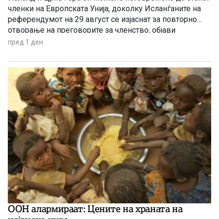
членки на Европската Унија, доколку Исланѓаните на
референдумот на 29 август се изјаснат за повторно
отворање на преговорите за членство, објави
„Политико“, повикувајќи се на европски претставници
пред 1 ден
и дипломати.
ООН алармираат: Цените на храната на