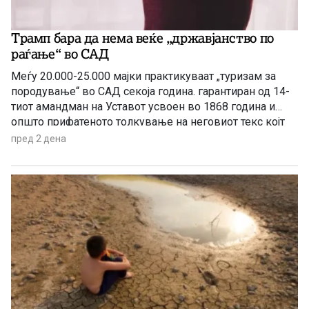
Трамп бара да нема веќе „државјанство по
раѓање“ во САД
Меѓу 20.000-25.000 мајки практикуваат „туризам за
породување“ во САД секоја година. гарантиран од 14-
тиот амандман на Уставот усвоен во 1868 година и
општо прифатеното толкување на неговиот текс којт
гарантира државјанство на речиси секој роден во САД
пред 2 дена