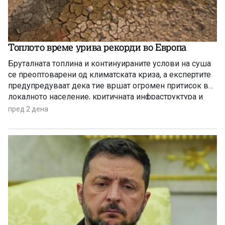
Топлото време урива рекорди во Европа
Бруталната топлина и континуираните услови на суша
се преоптоварени од климатската криза, а експертите
предупредуваат дека тие вршат огромен притисок врз
локалното население, критичната инфраструктура и
дивиот свет низ целиот регион.
пред 2 дена