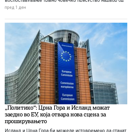
воспоставување трајно човечко присуство надвор од
Земјата.
пред 1 ден
„Политико“: Црна Гора и Исланд можат
заедно во ЕУ, која отвара нова сцена за
проширувањето
Исланд и Црна Гора би можеле истовремено да станат