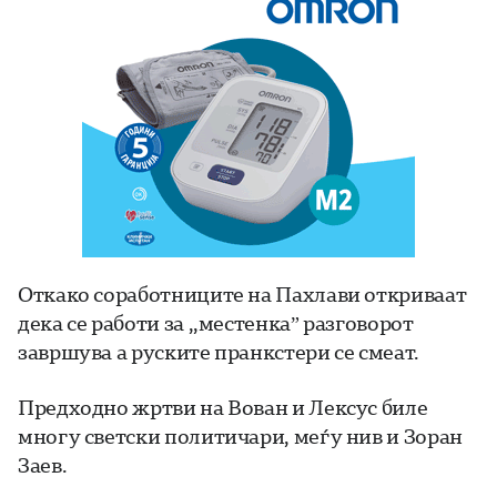
Откако соработниците на Пахлави откриваат
дека се работи за ,,местенка” разговорот
завршува а руските пранкстери се смеат.
Предходно жртви на Вован и Лексус биле
многу светски политичари, меѓу нив и Зоран
Заев.