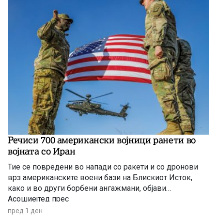
Речиси 700 американски војници ранети во
војната со Иран
Тие се повредени во напади со ракети и со дронови
врз американските воени бази на Блискиот Исток,
како и во други борбени ангажмани, објави
Асошиејтед прес
пред 1 ден