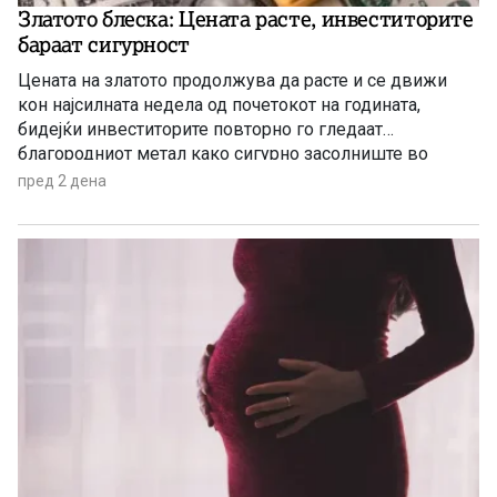
Златото блеска: Цената расте, инвеститорите
бараат сигурност
Цената на златото продолжува да расте и се движи
кон најсилната недела од почетокот на годината,
бидејќи инвеститорите повторно го гледаат
благородниот метал како сигурно засолниште во
услови на глобална економска неизвесност.
пред 2 дена