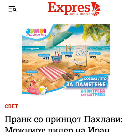
Skip to content
Menu
СВЕТ
Пранк со принцот Пахлави:
Можниот лидер на Иран