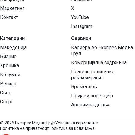
Маркетинг
X
Контакт
YouTube
Instagram
Категории
Сервиси
Македонија
Кариера во Експрес Медиа
Груп
Бизнис
Комерцијална содржина
Хроника
Платено политичко
Колумни
рекламирање
Регион
Времеплов
Свет
Пријави корекција
Спорт
Анонимна дојава
©
2026 Експрес Медиа Груп
Услови за користење
Политика на приватност
Политика за колачиња