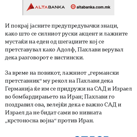
И покрај јасните предупредувачки знаци,
како што се силниот руски акцент и лажните
мустаќи на еден од шегаџиите кој се
претставувал како Адолф, Пахлави верувал
дека разговорот е вистински.
За време на повикот, лажниот „германски
претставник“ му рекол на Пахлави дека
Германија ќе им се придружи на САД и Израел
во бомбардирањето на Иран; Пахлави го
поздравил ова, велејќи дека е важно САД и
Израел да не бидат сами во нивната
„крстоносна војна“ против Иран.