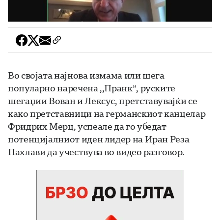
Во својата најнова измама или шега
популарно наречена ,,Пранк”, руските
шегаџии Вован и Лексус, претставувајќи се
како претставници на германскиот канцелар
Фридрих Мерц, успеале да го убедат
потенцијалниот иден лидер на Иран Реза
Пахлави да учествува во видео разговор.