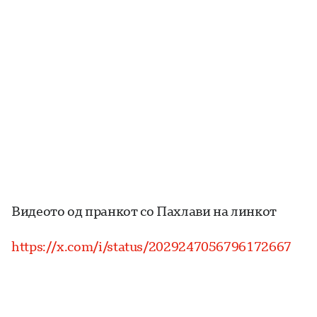
Видеото од пранкот со Пахлави на линкот
https://x.com/i/status/2029247056796172667