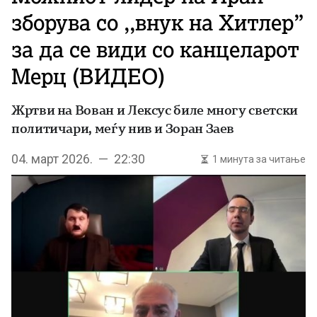
зборува со ,,внук на Хитлер”
за да се види со канцеларот
Мерц (ВИДЕО)
Жртви на Вован и Лексус биле многу светски
политичари, меѓу нив и Зоран Заев
04. март 2026. — 22:30
1 минута за читање