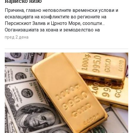
највиско ниво
Причина, главно неповолните временски услови и
ескалацијата на конфликтите во регионите на
Персискиот Залив и Црното Море, соопшти
Организацијата за храна и земјоделство на
Обединетите нации (ФАО).
пред 2 дена