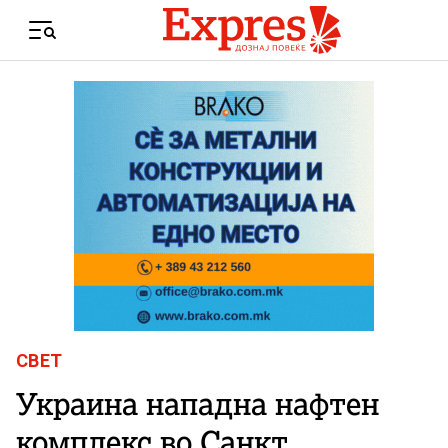
Skip to content
Menu
СВЕТ
Украина нападна нафтен
комплекс во Санкт