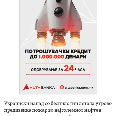
Украински напад со беспилотни летала утрово
предизвика пожар во најголемиот нафтен