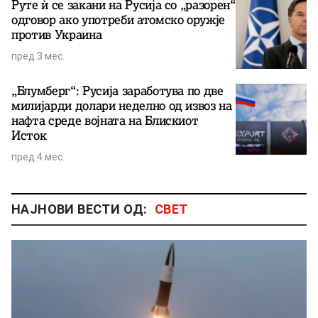
Руте ѝ се закани на Русија со „разорен“
одговор ако употреби атомско оружје
против Украина
пред 3 мес.
„Блумберг“: Русија заработува по две
милијарди долари неделно од извоз на
нафта среде војната на Блискиот
Исток
пред 4 мес.
НАЈНОВИ ВЕСТИ ОД:
СВЕТ