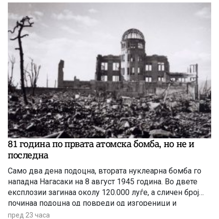
81 година по првата атомска бомба, но не и
последна
Само два дена подоцна, втората нуклеарна бомба го
нападна Нагасаки на 8 август 1945 година. Во двете
експлозии загинаа околу 120.000 луѓе, а сличен број
починаа подоцна од повреди од изгореници и
радијација, а зад себе оставија 650.000 преживеани
пред 23 часа