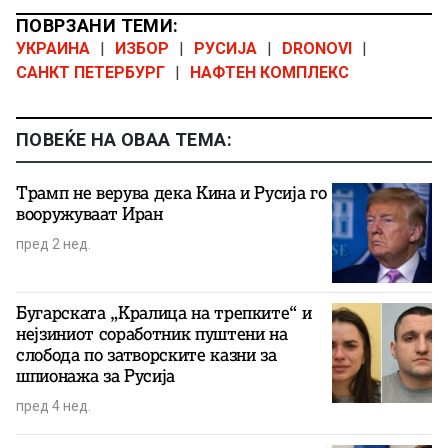
ПОВРЗАНИ ТЕМИ:
УКРАИНА
|
ИЗБОР
|
РУСИЈА
|
DRONOVI
|
САНКТ ПЕТЕРБУРГ
|
НАФТЕН КОМПЛЕКС
ПОВЕЌЕ НА ОВАА ТЕМА:
Трамп не верува дека Кина и Русија го
вооружуваат Иран
пред 2 нед.
Бугарската „Кралица на трепките“ и
нејзиниот соработник пуштени на
слобода по затворските казни за
шпионажа за Русија
пред 4 нед.