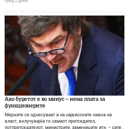
пред 2 дена
Ако буџетот е во минус – нема плата за
функционерите
Мерките се однесуваат и на највисоките нивоа на
власт, вклучувајќи го самиот претседател,
потпретседателот, министрите, замениците итн. – сите