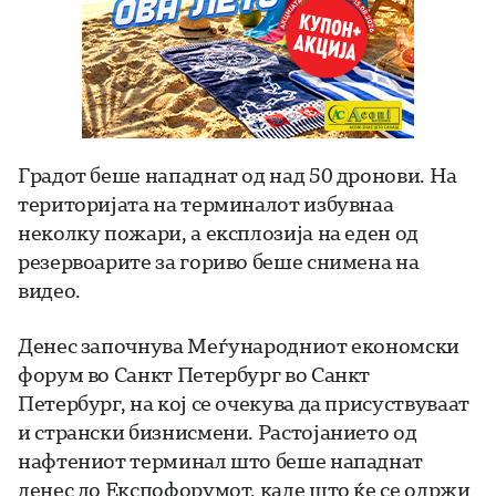
Градот беше нападнат од над 50 дронови. На
територијата на терминалот избувнаа
неколку пожари, а експлозија на еден од
резервоарите за гориво беше снимена на
видео.
Денес започнува Меѓународниот економски
форум во Санкт Петербург во Санкт
Петербург, на кој се очекува да присуствуваат
и странски бизнисмени. Растојанието од
нафтениот терминал што беше нападнат
денес до Експофорумот, каде што ќе се одржи