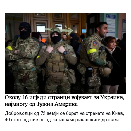
Околу 16 илјади странци војуваат за Украина,
најмногу од Јужна Америка
Доброволци од 72 земји се борат на страната на Киев,
40 отсто од нив се од латиноамериканските држави