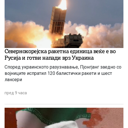
Севернокорејска ракетна единица веќе е во
Русија и готви напади врз Украина
Според украинското разузнавање, Пјонгјанг заедно со
војниците испратил 120 балистички ракети и шест
лансери
пред 9 часа