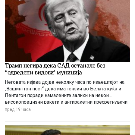
Трамп негира дека САД останале без
“одредени видови’ муниција
Неговата изјава дојде неколку часа по извештајот на
„Вашингтон пост“ дека има тензии во Белата куќа и
Пентагон поради намалените залихи на некои
високопрецизни ракети и антиракетни пресретнувачи
по долготрајната воена кампања против Иран
пред 19 часа