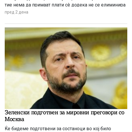
тие нема да примаат плати сè додека не се елиминира
буџетскиот дефицит
пред 2 дена
Зеленски подготвен за мировни преговори со
Москва
Ќе бидеме подготвени за состаноци во кој било