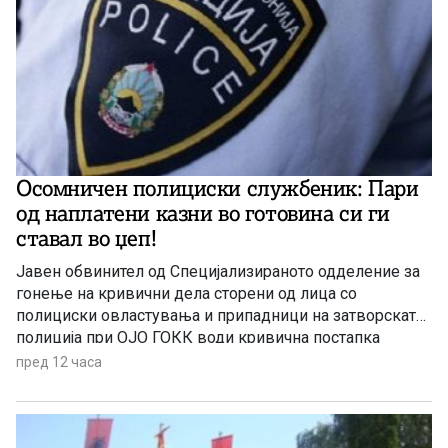
Осомничен полициски службеник: Пари
од наплатени казни во готовина си ги
ставал во џеп!
Јавен обвинител од Специјализираното одделение за
гонење на кривични дела сторени од лица со
полициски овластувања и припадници на затворската
полиција при ОЈО ГОКК води кривична постапка
против полициски службеник од Одделението за
пред 12 часа
безбедност на сообраќајот на патиштата при СВР
Скопје, поради постоење основано сомнение дека
сторил продолжено кривично дело Злоупотреба на
службената положба и овластување.