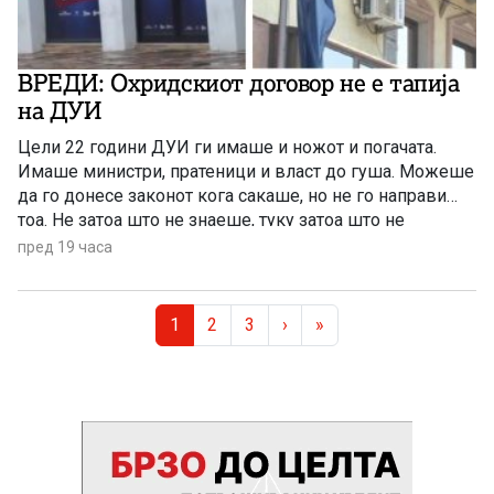
ВРЕДИ: Охридскиот договор не е тапија
на ДУИ
Цели 22 години ДУИ ги имаше и ножот и погачата.
Имаше министри, пратеници и власт до гуша. Можеше
да го донесе законот кога сакаше, но не го направи
тоа. Не затоа што не знаеше, туку затоа што не
сакаше“,реагира ВРЕДИ
пред 19 часа
Page navigation
Current Page
Page
Page
1
2
3
›
»