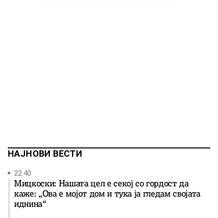
НАЈНОВИ ВЕСТИ
22:40
Мицкоски: Нашата цел е секој со гордост да
каже: „Ова е мојот дом и тука ја гледам својата
иднина“