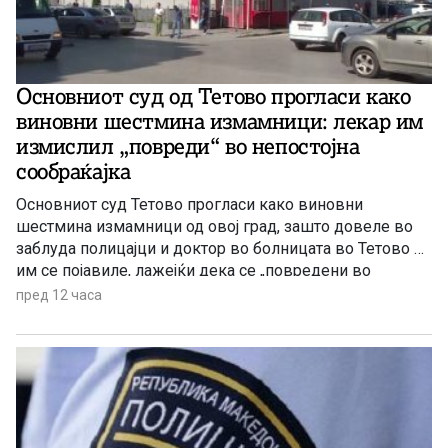
Основниот суд од Тетово прогласи како
виновни шестмина измамници: лекар им
измислил „повреди“ во непостојна
сообраќајка
Основниот суд Тетово прогласи како виновни
шестмина измамници од овој град, зашто довеле во
заблуда полицајци и доктор во болницата во Тетово –
им се појавиле, лажејќи дека се „повредени во
сообраќајка“, па дури добиле и медицински извештај
пред 12 часа
за „телесните повреди“ од доктор во болницата, се со
цел да ја приложат таквата лажна медицинска
документација пред осигурителни компании и да
земат отштета.