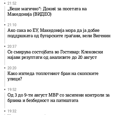
21:52
„Беше магично“: Докиќ за посетата на
Македонија (ВИДЕО)
21:10
Ако сака во ЕУ, Македонија мора да ја добие
поддршката од бугарските граѓани, вели Вигенин
20:37
Се смирува состојбата во Гостивар: Клековски
најави резултати од анализите до 20 август
20:20
Како изгледа топлотниот бран на скопските
улици?
19:52
Од 3 до 9-ти август МВР со засилени контроли за
брзина и безбедност на патиштата
19:32