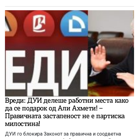
Вреди: ДУИ делеше работни места како
да се подарок од Али Ахмети! –
Правичната застапеност не е партиска
милостина!
ДУИ го блокира Законот за правична и соодветна