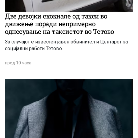
Две девојки скокнале од такси во
движење поради непримерно
однесување на таксистот во Тетово
За случајот е известен јавен обвинител и Центарот за
социјални работи Тетово.
пред 10 часа