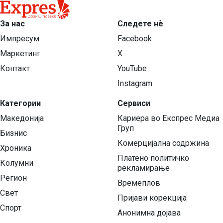
За нас
Следете нѐ
Импресум
Facebook
Маркетинг
X
Контакт
YouTube
Instagram
Категории
Сервиси
Македонија
Кариера во Експрес Медиа
Груп
Бизнис
Комерцијална содржина
Хроника
Платено политичко
Колумни
рекламирање
Регион
Времеплов
Свет
Пријави корекција
Спорт
Анонимна дојава