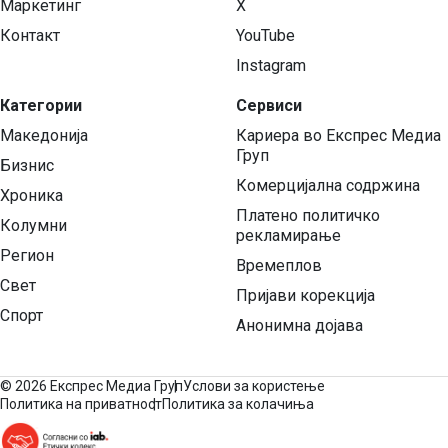
Маркетинг
X
Контакт
YouTube
Instagram
Категории
Сервиси
Македонија
Кариера во Експрес Медиа
Груп
Бизнис
Комерцијална содржина
Хроника
Платено политичко
Колумни
рекламирање
Регион
Времеплов
Свет
Пријави корекција
Спорт
Анонимна дојава
©
2026 Експрес Медиа Груп
Услови за користење
Политика на приватност
Политика за колачиња