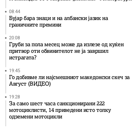
08:44
Бујар бара знаци и на албански јазик на
граничните премини
20:08
Груби за пола месец може да излезе од куќен
притвор оти обвинителот не ја завршил
истрагата?
19:45
Го добивме ли најсмешниот македонски скеч за
Август (ВИДЕО)
19:28
За само шест часа санкционирани 222
мотоциклисти, 14 приведени исто толку
одземени мотоцикли