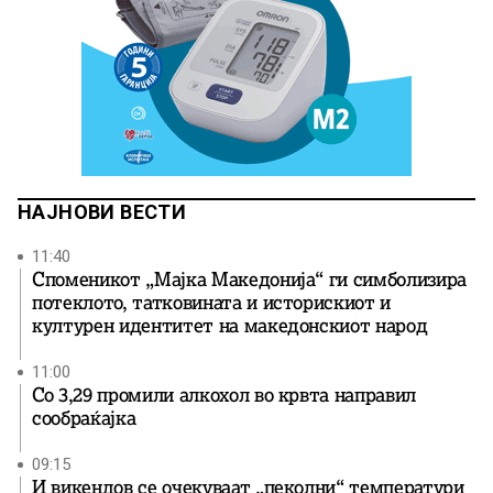
НАЈНОВИ ВЕСТИ
11:40
Споменикот „Мајка Македонија“ ги симболизира
потеклото, татковината и историскиот и
културен идентитет на македонскиот народ
11:00
Со 3,29 промили алкохол во крвта направил
сообраќајка
09:15
И викендов се очекуваат „пеколни“ температури