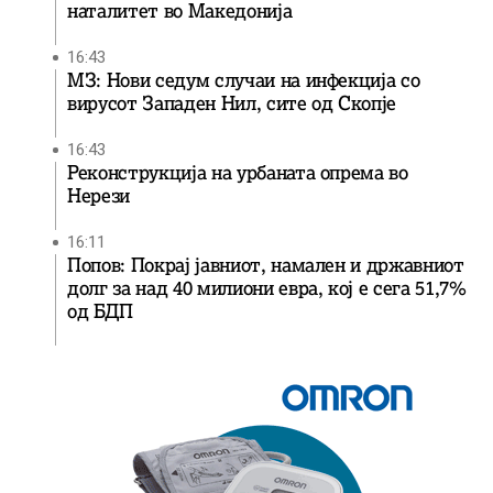
наталитет во Македонија
16:43
МЗ: Нови седум случаи на инфекција со
вирусот Западен Нил, сите од Скопје
16:43
Реконструкција на урбаната опрема во
Нерези
16:11
Попов: Покрај јавниот, намален и државниот
долг за над 40 милиони евра, кој e сега 51,7%
од БДП