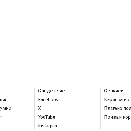
Следете нѐ
Сервиси
нис
Facebook
Кариера во 
умни
X
Платено по
т
YouTube
Пријави кор
Instagram