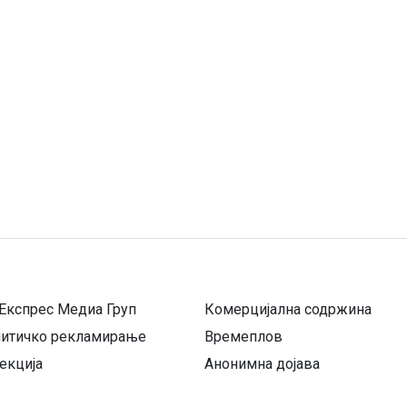
Експрес Медиа Груп
Комерцијална содржина
литичко рекламирање
Времеплов
екција
Анонимна дојава