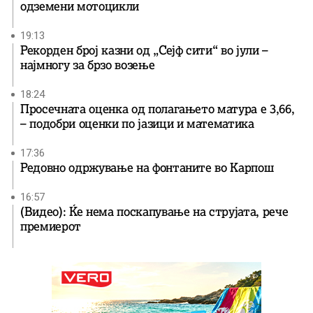
одземени мотоцикли
19:13
Рекорден број казни од „Сејф сити“ во јули –
најмногу за брзо возење
18:24
Просечната оценка од полагањето матура е 3,66,
– подобри оценки по јазици и математика
17:36
Редовно одржување на фонтаните во Карпош
16:57
(Видео): Ќе нема поскапување на струјата, рече
премиерот