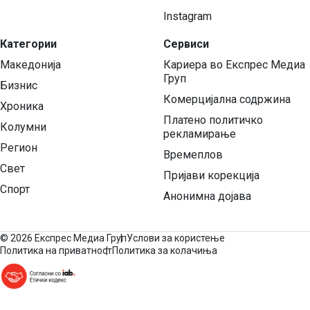
Instagram
Категории
Сервиси
Македонија
Кариера во Експрес Медиа
Груп
Бизнис
Комерцијална содржина
Хроника
Платено политичко
Колумни
рекламирање
Регион
Времеплов
Свет
Пријави корекција
Спорт
Анонимна дојава
©
2026 Експрес Медиа Груп
Услови за користење
Политика на приватност
Политика за колачиња