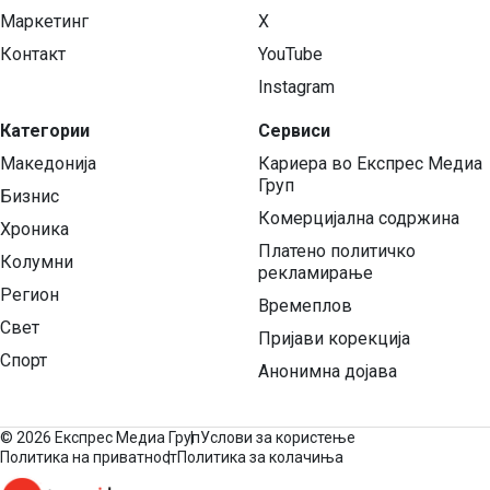
Маркетинг
X
Контакт
YouTube
Instagram
Категории
Сервиси
Македонија
Кариера во Експрес Медиа
Груп
Бизнис
Комерцијална содржина
Хроника
Платено политичко
Колумни
рекламирање
Регион
Времеплов
Свет
Пријави корекција
Спорт
Анонимна дојава
©
2026 Експрес Медиа Груп
Услови за користење
Политика на приватност
Политика за колачиња