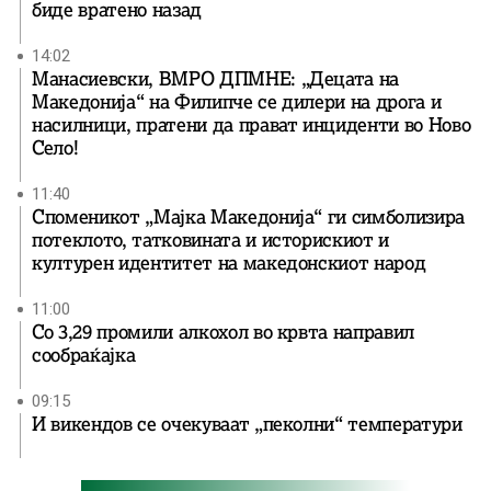
биде вратенo назад
14:02
Манасиевски, ВМРО ДПМНЕ: „Децата на
Македонија“ на Филипче се дилери на дрога и
насилници, пратени да прават инциденти во Ново
Село!
11:40
Споменикот „Мајка Македонија“ ги симболизира
потеклото, татковината и историскиот и
културен идентитет на македонскиот народ
11:00
Со 3,29 промили алкохол во крвта направил
сообраќајка
09:15
И викендов се очекуваат „пеколни“ температури