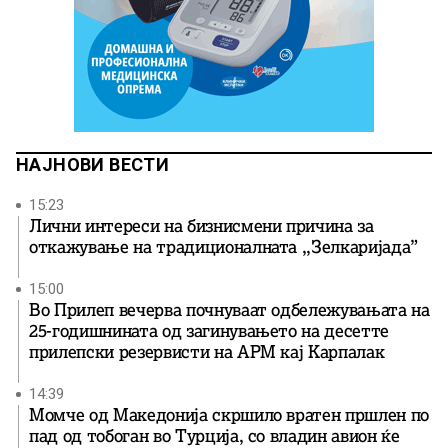
НАЈНОВИ ВЕСТИ
15:23
Лични интереси на бизнисмени причина за
откажување на традиционалната ,,Зелкаријада”
15:00
Во Прилеп вечерва почнуваат одбележувањата на
25-годишнината од загинувањето на десетте
прилепски резервисти на АРМ кај Карпалак
14:39
Момче од Македонија скршило вратен пршлен по
пад од тобоган во Турција, со владин авион ќе