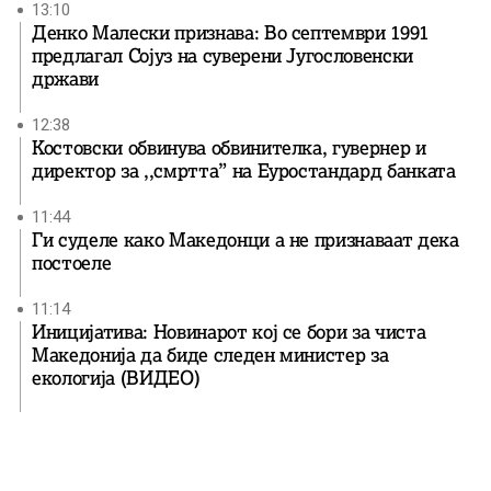
13:10
Денко Малески признава: Во септември 1991
предлагал Сојуз на суверени Југословенски
држави
12:38
Костовски обвинува обвинителка, гувернер и
директор за ,,смртта” на Еуростандард банката
11:44
Ги суделе како Македонци а не признаваат дека
постоеле
11:14
Иницијатива: Новинарот кој се бори за чиста
Македонија да биде следен министер за
екологија (ВИДЕО)