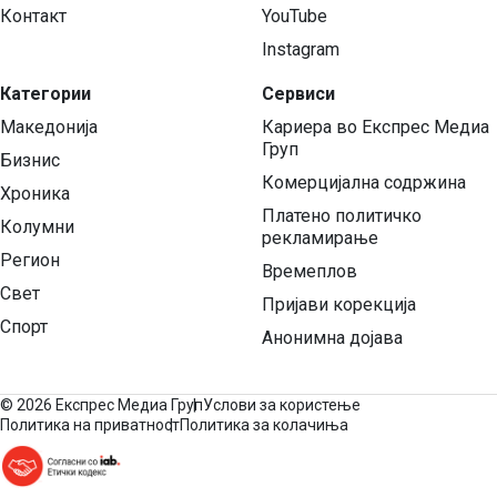
Контакт
YouTube
Instagram
Категории
Сервиси
Македонија
Кариера во Експрес Медиа
Груп
Бизнис
Комерцијална содржина
Хроника
Платено политичко
Колумни
рекламирање
Регион
Времеплов
Свет
Пријави корекција
Спорт
Анонимна дојава
©
2026 Експрес Медиа Груп
Услови за користење
Политика на приватност
Политика за колачиња