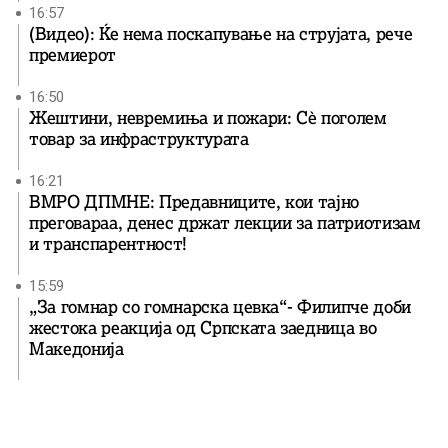
16:57
(Видео): Ќе нема поскапување на струјата, рече
премиерот
16:50
Жештини, невремиња и пожари: Сè поголем
товар за инфраструктурата
16:21
ВМРО ДПМНЕ: Предавниците, кои тајно
преговараа, денес држат лекции за патриотизам
и транспарентност!
15:59
„За гомнар со гомнарска цевка“- Филипче доби
жестока реакција од Српската заедница во
Македонија