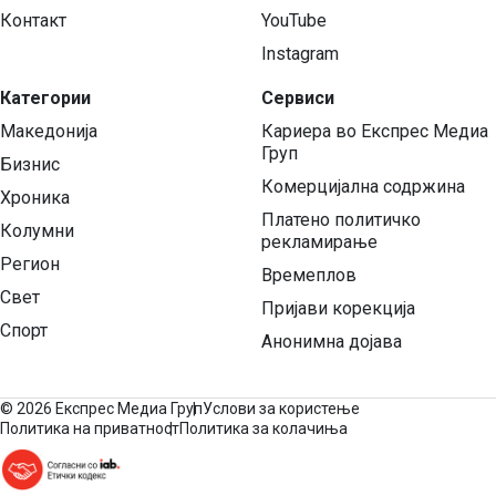
Контакт
YouTube
Instagram
Категории
Сервиси
Македонија
Кариера во Експрес Медиа
Груп
Бизнис
Комерцијална содржина
Хроника
Платено политичко
Колумни
рекламирање
Регион
Времеплов
Свет
Пријави корекција
Спорт
Анонимна дојава
©
2026 Експрес Медиа Груп
Услови за користење
Политика на приватност
Политика за колачиња