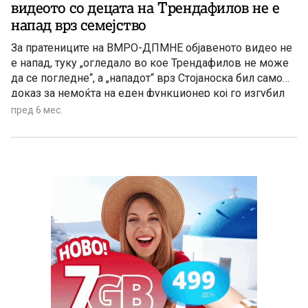
видеото со децата на Трендафилов не е
напад врз семејство
За пратениците на ВМРО-ДПМНЕ објавеното видео не
е напад, туку „огледало во кое Трендафилов не може
да се погледне“, а „нападот“ врз Стојаноска бил само
доказ за немоќта на еден функционер кој го изгубил
компасот и кој кога нема аргументи, се служи со
пред 6 мес.
навреди и етикетирања.