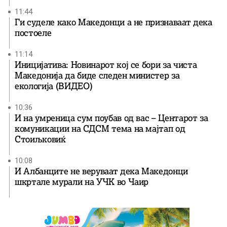
11:44
Ги суделе како Македонци а не признаваат дека
постоеле
11:14
Иницијатива: Новинарот кој се бори за чиста
Македонија да биде следен министер за
екологија (ВИДЕО)
10:36
И на умреница сум поубав од вас – Центарот за
комуникации на СДСМ тема на мајтап од
Стоиљковиќ
10:08
И Албанците не веруваат дека Македонци
шкртале мурали на УЧК во Чаир