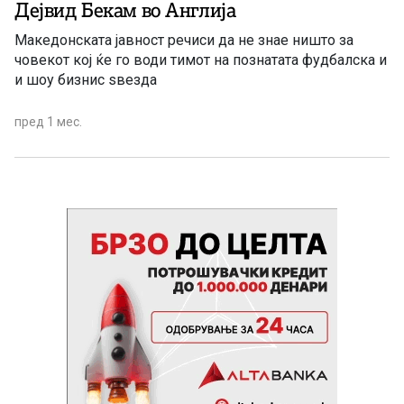
Дејвид Бекам во Англија
Македонската јавност речиси да не знае ништо за
човекот кој ќе го води тимот на познатата фудбалска и
и шоу бизнис ѕвезда
пред 1 мес.