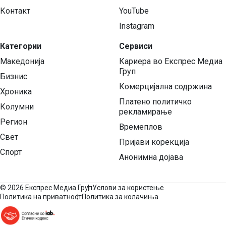
Контакт
YouTube
Instagram
Категории
Сервиси
Македонија
Кариера во Експрес Медиа
Груп
Бизнис
Комерцијална содржина
Хроника
Платено политичко
Колумни
рекламирање
Регион
Времеплов
Свет
Пријави корекција
Спорт
Анонимна дојава
©
2026 Експрес Медиа Груп
Услови за користење
Политика на приватност
Политика за колачиња