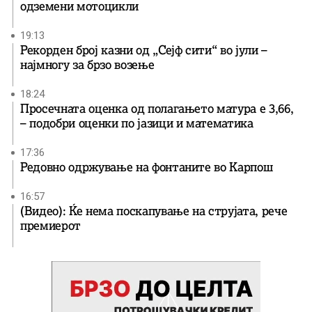
одземени мотоцикли
19:13
Рекорден број казни од „Сејф сити“ во јули –
најмногу за брзо возење
18:24
Просечната оценка од полагањето матура е 3,66,
– подобри оценки по јазици и математика
17:36
Редовно одржување на фонтаните во Карпош
16:57
(Видео): Ќе нема поскапување на струјата, рече
премиерот