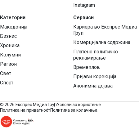
Instagram
Категории
Сервиси
Македонија
Кариера во Експрес Медиа
Груп
Бизнис
Комерцијална содржина
Хроника
Платено политичко
Колумни
рекламирање
Регион
Времеплов
Свет
Пријави корекција
Спорт
Анонимна дојава
©
2026 Експрес Медиа Груп
Услови за користење
Политика на приватност
Политика за колачиња