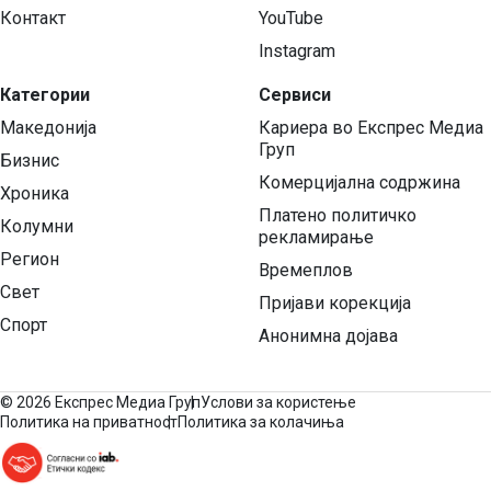
Контакт
YouTube
Instagram
Категории
Сервиси
Македонија
Кариера во Експрес Медиа
Груп
Бизнис
Комерцијална содржина
Хроника
Платено политичко
Колумни
рекламирање
Регион
Времеплов
Свет
Пријави корекција
Спорт
Анонимна дојава
©
2026 Експрес Медиа Груп
Услови за користење
Политика на приватност
Политика за колачиња