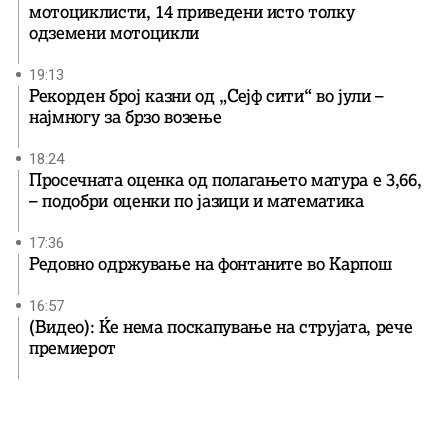
мотоциклисти, 14 приведени исто толку
одземени мотоцикли
19:13
Рекорден број казни од „Сејф сити“ во јули –
најмногу за брзо возење
18:24
Просечната оценка од полагањето матура е 3,66,
– подобри оценки по јазици и математика
17:36
Редовно одржување на фонтаните во Карпош
16:57
(Видео): Ќе нема поскапување на струјата, рече
премиерот