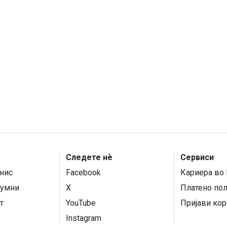
Следете нѐ
Сервиси
нис
Facebook
Кариера во 
умни
X
Платено по
т
YouTube
Пријави кор
Instagram