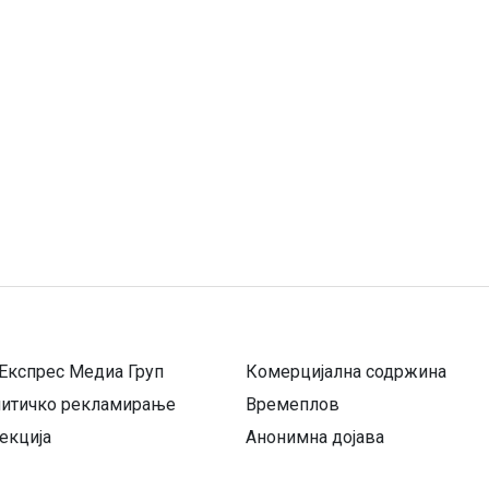
Експрес Медиа Груп
Комерцијална содржина
литичко рекламирање
Времеплов
екција
Анонимна дојава