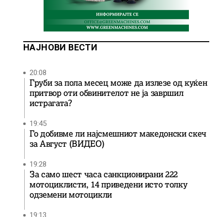
НАЈНОВИ ВЕСТИ
20:08
Груби за пола месец може да излезе од куќен
притвор оти обвинителот не ја завршил
истрагата?
19:45
Го добивме ли најсмешниот македонски скеч
за Август (ВИДЕО)
19:28
За само шест часа санкционирани 222
мотоциклисти, 14 приведени исто толку
одземени мотоцикли
19:13