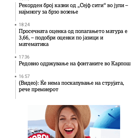
Рекорден број казни од „Сејф сити“ во јули –
најмногу за брзо возење
18:24
Просечната оценка од полагањето матура е
3,66, – подобри оценки по јазици и
математика
17:36
Редовно одржување на фонтаните во Карпош
16:57
(Видео): Ќе нема поскапување на струјата,
рече премиерот