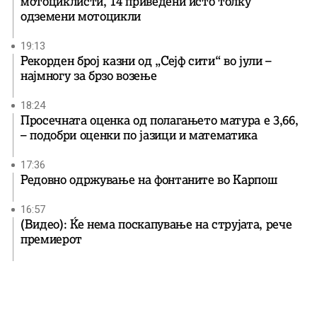
мотоциклисти, 14 приведени исто толку
одземени мотоцикли
19:13
Рекорден број казни од „Сејф сити“ во јули –
најмногу за брзо возење
18:24
Просечната оценка од полагањето матура е 3,66,
– подобри оценки по јазици и математика
17:36
Редовно одржување на фонтаните во Карпош
16:57
(Видео): Ќе нема поскапување на струјата, рече
премиерот