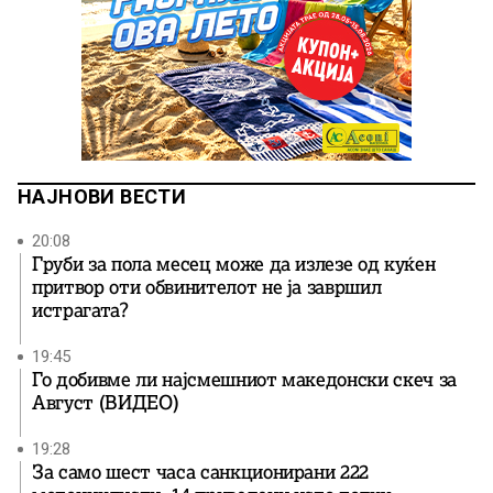
НАЈНОВИ ВЕСТИ
20:08
Груби за пола месец може да излезе од куќен
притвор оти обвинителот не ја завршил
истрагата?
19:45
Го добивме ли најсмешниот македонски скеч за
Август (ВИДЕО)
19:28
За само шест часа санкционирани 222