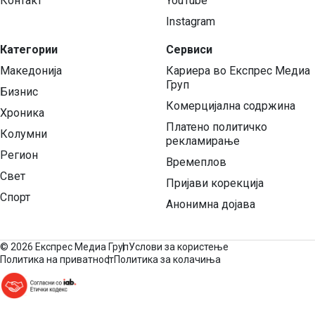
Контакт
YouTube
Instagram
Категории
Сервиси
Македонија
Кариера во Експрес Медиа
Груп
Бизнис
Комерцијална содржина
Хроника
Платено политичко
Колумни
рекламирање
Регион
Времеплов
Свет
Пријави корекција
Спорт
Анонимна дојава
©
2026 Експрес Медиа Груп
Услови за користење
Политика на приватност
Политика за колачиња