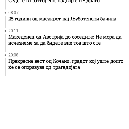
Седете во затворено, надвор е нездраво
08:07
25 години од масакрот кај Љуботенски бачила
20:11
Македонец од Австрија до соседите: Не мора да
исчезнеме за да бидете вие ​​тоа што сте
20:08
Прекрасна вест од Кочани, градот кој уште долго
ќе се опоравува од трагедијата