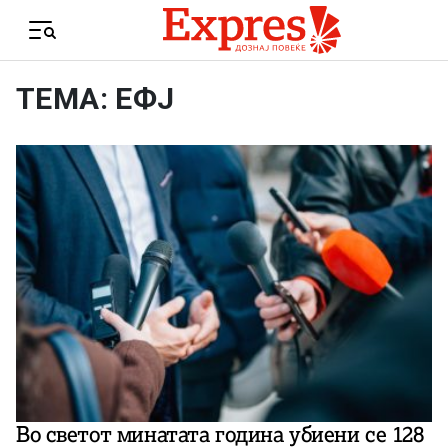
Skip to content
Menu
ТЕМА: ЕФЈ
Во светот минатата година убиени се 128