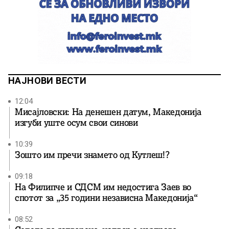
НАЈНОВИ ВЕСТИ
12:04
Мисајловски: На денешен датум, Македонија
изгуби уште осум свои синови
10:39
Зошто им пречи знамето од Кутлеш!?
09:18
На Филипче и СДСМ им недостига Заев во
спотот за „35 години независна Македонија“
08:52