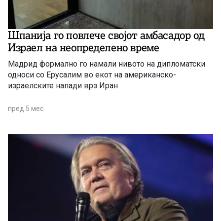
Шпанија го повлече својот амбасадор од
Израел на неопределено време
Мадрид формално го намали нивото на дипломатски
односи со Ерусалим во екот на американско-
израелските напади врз Иран
пред 5 мес.