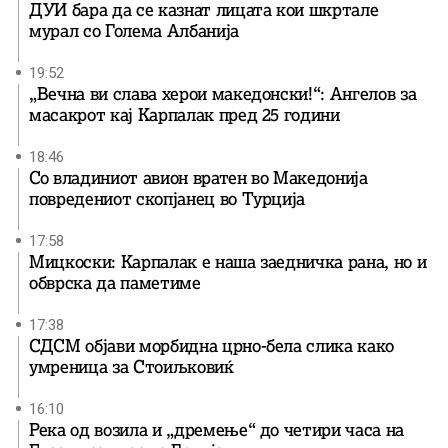
ДУИ бара да се казнат лицата кои шкртале
мурал со Голема Албанија
19:52
„Вечна ви слава херои македонски!“: Ангелов за
масакрот кај Карпалак пред 25 години
18:46
Со владиниот авион вратен во Македонија
повредениот скопјанец во Турција
17:58
Мицкоски: Карпалак е наша заедничка рана, но и
обврска да паметиме
17:38
СДСМ објави морбидна црно-бела слика како
умреница за Стоиљковиќ
16:10
Река од возила и „дремење“ до четири часа на