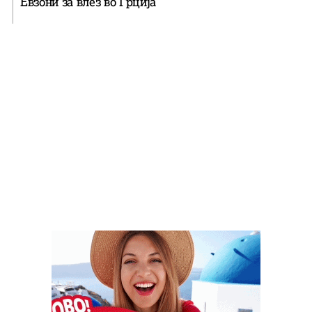
Евзони за влез во Грција