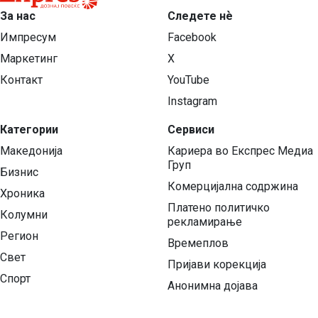
За нас
Следете нѐ
Импресум
Facebook
Маркетинг
X
Контакт
YouTube
Instagram
Категории
Сервиси
Македонија
Кариера во Експрес Медиа
Груп
Бизнис
Комерцијална содржина
Хроника
Платено политичко
Колумни
рекламирање
Регион
Времеплов
Свет
Пријави корекција
Спорт
Анонимна дојава