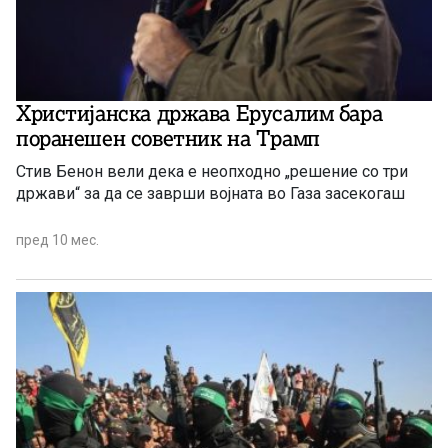
Христијанска држава Ерусалим бара
поранешен советник на Трамп
Стив Бенон вели дека е неопходно „решение со три
држави“ за да се заврши војната во Газа засекогаш
пред 10 мес.