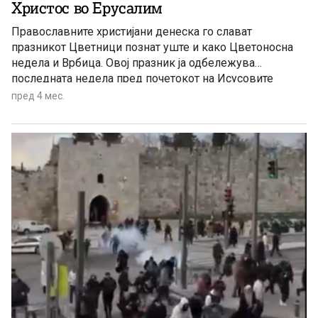
Христос во Ерусалим
Православните христијани денеска го слават
празникот Цветници познат уште и како Цветоносна
недела и Врбица. Овој празник ја одбележува
последната недела пред почетокот на Исусовите
страдања, смртта и Воскресението
пред 4 мес.