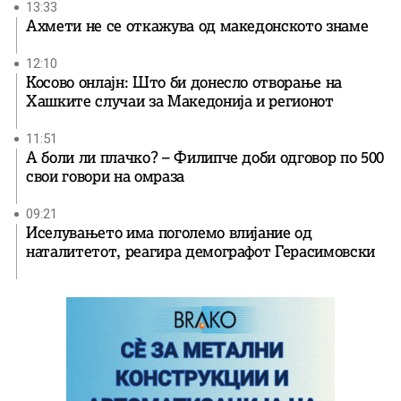
13:33
Ахмети не се откажува од македонското знаме
12:10
Косово онлајн: Што би донесло отворање на
Хашките случаи за Македонија и регионот
11:51
А боли ли плачко? – Филипче доби одговор по 500
свои говори на омраза
09:21
Иселувањето има поголемо влијание од
наталитетот, реагира демографот Герасимовски