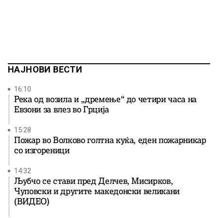
НАЈНОВИ ВЕСТИ
16:10
Река од возила и „дремење“ до четири часа на
Евзони за влез во Грција
15:28
Пожар во Волково голтна куќа, еден пожарникар
со изгореници
14:32
Љубчо се стави пред Делчев, Мисирков,
Чуповски и другите македонски великани
(ВИДЕО)