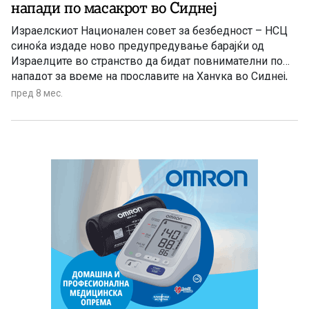
напади по масакрот во Сиднеј
Израелскиот Национален совет за безбедност – НСЦ
синоќа издаде ново предупредување барајќи од
Израелците во странство да бидат повнимателни по
нападот за време на прославите на Ханука во Сиднеј,
во кој загинаа најмалку 16 лица, јави Си-Ен-Ен
пред 8 мес.