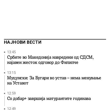
НАЈНОВИ ВЕСТИ
13:45
Србите во Македонија навредени од СДСМ,
најавен жесток одговор до Филипче
13:15
Муцунски: За Бугари во устав – нема менување
на Уставот
12:59
Со добар+ завршија матурантите годинава
12:49