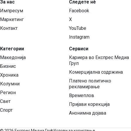
За нас
Следете нѐ
Импресум
Facebook
Маркетинг
X
Контакт
YouTube
Instagram
Категории
Сервиси
Македонија
Кариера во Експрес Медиа
Груп
Бизнис
Комерцијална содржина
Хроника
Платено политичко
Колумни
рекламирање
Регион
Времеплов
Свет
Пријави корекција
Спорт
Анонимна дојава
©
2026 Експрес Медиа Груп
Услови за користење