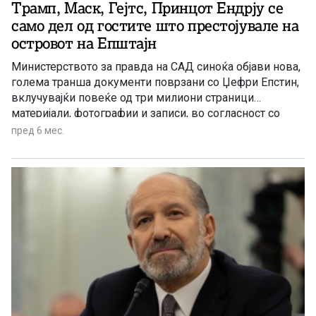
Трамп, Маск, Гејтс, Принцот Ендрју се
само дел од гостите што престојувале на
островот на Епштајн
Министерството за правда на САД синоќа објави нова,
голема транша документи поврзани со Џефри Епстин,
вклучувајќи повеќе од три милиони страници
материјали, фотографии и записи, во согласност со
Законот за транспарентност на досиејата за Епстин,
пред 6 мес.
потпишан од претседателот Доналд Трамп на 19
ноември 2025 година.