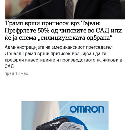
Трамп врши притисок врз Тајван:
Префрлете 50% од чиповите во САД или
ќе ја снема „силициумската одбрана“
Администрацијата на американскиот претседател
Доналд Трамп врши притисок врз Тајван да ги
префрли инвестициите и производството на чипови во
САД
пред 10 мес.