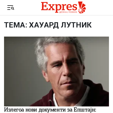
Skip to content
Menu
ТЕМА: ХАУАРД ЛУТНИК
Излегоа нови документи за Епштајн: