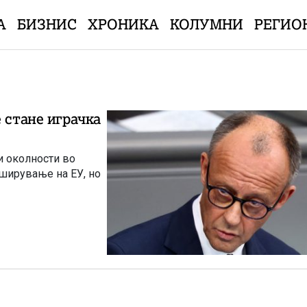
А
БИЗНИС
ХРОНИКА
КОЛУМНИ
РЕГИО
 стане играчка
и околности во
оширување на ЕУ, но