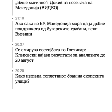
„Беше магично“: Докиќ за посетата на
Македонија (ВИДЕО)
21:10
Ако сака во ЕУ, Македонија мора да ја добие
поддршката од бугарските граѓани, вели
Вигенин
20:37
Се смирува состојбата во Гостивар:
Клековски најави резултати од анализите до
20 август
20:20
Како изгледа топлотниот бран на скопските
улици?