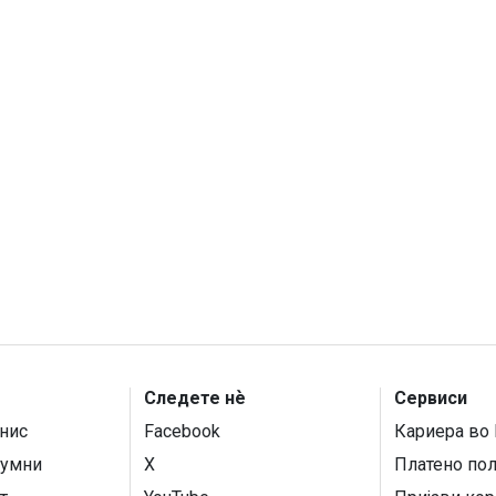
Следете нѐ
Сервиси
нис
Facebook
Кариера во 
умни
X
Платено по