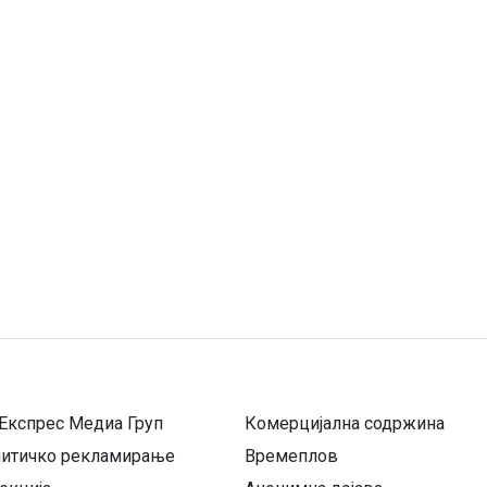
Експрес Медиа Груп
Комерцијална содржина
литичко рекламирање
Времеплов