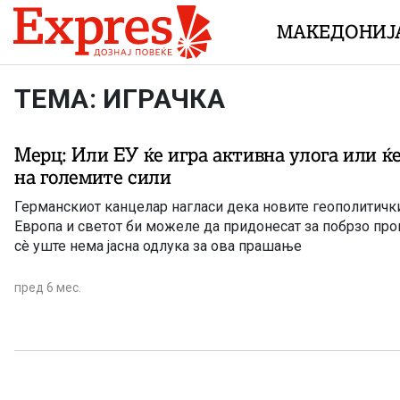
Skip to content
МАКЕДОНИЈ
ТЕМА: ИГРАЧКА
Мерц: Или ЕУ ќе игра активна улога или ќе
на големите сили
Германскиот канцелар нагласи дека новите геополитичк
Европа и светот би можеле да придонесат за побрзо пр
сè уште нема јасна одлука за ова прашање
пред 6 мес.