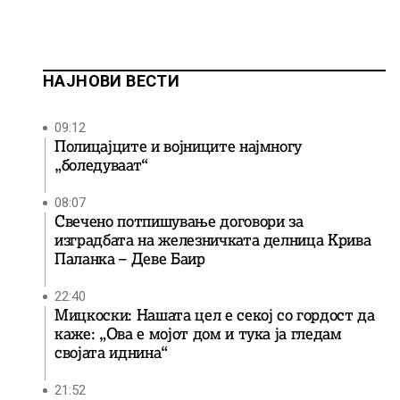
НАЈНОВИ ВЕСТИ
09:12
Полицајците и војниците најмногу
„боледуваат“
08:07
Свечено потпишување договори за
изградбата на железничката делница Крива
Паланка – Деве Баир
22:40
Мицкоски: Нашата цел е секој со гордост да
каже: „Ова е мојот дом и тука ја гледам
својата иднина“
21:52