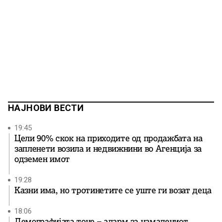
НАЈНОВИ ВЕСТИ
19:45
Цели 90% скок на приходите од продажбата на
запленети возила и недвижнини во Агенција за
одземен имот
19:28
Казни има, но тротинетите се уште ги возат деца
18:06
Демографијата тоне – аларм за намалениот