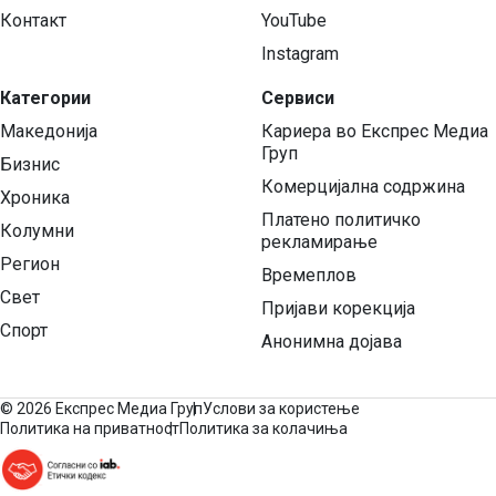
Контакт
YouTube
Instagram
Категории
Сервиси
Македонија
Кариера во Експрес Медиа
Груп
Бизнис
Комерцијална содржина
Хроника
Платено политичко
Колумни
рекламирање
Регион
Времеплов
Свет
Пријави корекција
Спорт
Анонимна дојава
©
2026 Експрес Медиа Груп
Услови за користење
Политика на приватност
Политика за колачиња