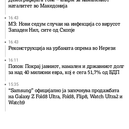
наталитет во Македонија
16:43
МЗ: Нови седум случаи на инфекција со вирусот
Западен Нил, сите од Скопје
16:43
Реконструкција на урбаната опрема во Нерези
16:11
Попов: Покрај јавниот, намален и државниот долг
за над 40 милиони евра, кој e сега 51,7% од БДП
15:35
“Samsung” официјално ја започнува продажбата
на Galaxy Z Fold8 Ultra, Fold8, Flip8, Watch Ultra2 и
Watch9