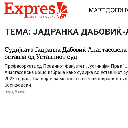
Skip to content
МАКЕДОНИЈ
ТЕМА: ЈАДРАНКА ДАБОВИЌ
Судијката Јадранка Дабовиќ-Анастасовска
оставка од Уставниот суд
Професорката од Правниот факултет „Јустинијан Први“ 
Анастасовска беше избрана како судијка во Уставниот с
2023 година. Таа дојде на местото на пензионираниот суд
Јосифовски.
пред 8 мес.