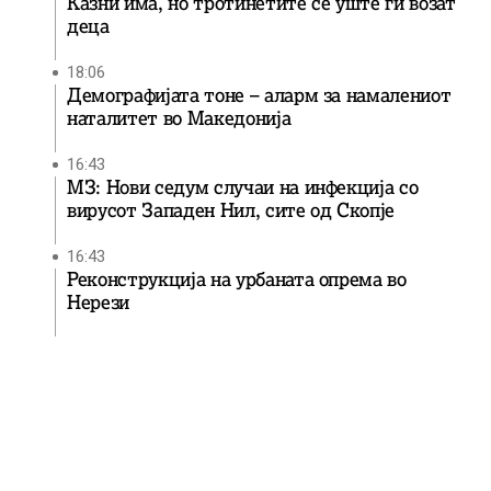
Казни има, но тротинетите се уште ги возат
деца
18:06
Демографијата тоне – аларм за намалениот
наталитет во Македонија
16:43
МЗ: Нови седум случаи на инфекција со
вирусот Западен Нил, сите од Скопје
16:43
Реконструкција на урбаната опрема во
Нерези