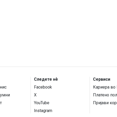
Следете нѐ
Сервиси
нис
Facebook
Кариера во 
умни
X
Платено по
т
YouTube
Пријави кор
Instagram