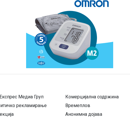
Експрес Медиа Груп
Комерцијална содржина
литичко рекламирање
Времеплов
екција
Анонимна дојава