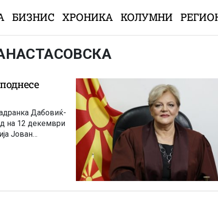
А
БИЗНИС
ХРОНИКА
КОЛУМНИ
РЕГИО
-АНАСТАСОВСКА
 поднесе
Јадранка Дабовиќ-
уд на 12 декември
ија Јован