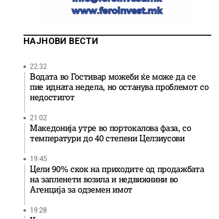
НАЈНОВИ ВЕСТИ
22:32
Водата во Гостивар можеби ќе може да се
пие идната недела, но останува проблемот со
недостигот
21:02
Македонија утре во портокалова фаза, со
температури до 40 степени Целзиусови
19:45
Цели 90% скок на приходите од продажбата
на запленети возила и недвижнини во
Агенција за одземен имот
19:28