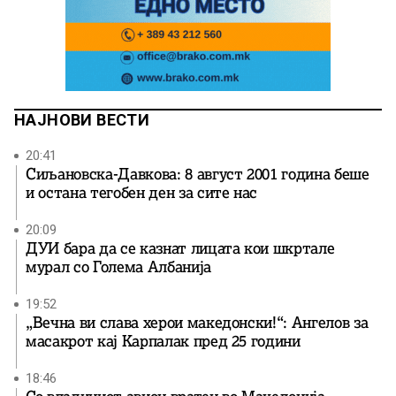
НАЈНОВИ ВЕСТИ
20:41
Сиљановска-Давкова: 8 август 2001 година беше
и остана тегобен ден за сите нас
20:09
ДУИ бара да се казнат лицата кои шкртале
мурал со Голема Албанија
19:52
„Вечна ви слава херои македонски!“: Ангелов за
масакрот кај Карпалак пред 25 години
18:46