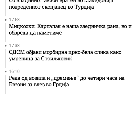
Со владиниот авион вратен во Македонија
повредениот скопјанец во Турција
17:58
Мицкоски: Карпалак е наша заедничка рана, но и
обврска да паметиме
17:38
СДСМ објави морбидна црно-бела слика како
умреница за Стоиљковиќ
16:10
Река од возила и „дремење“ до четири часа на
Евзони за влез во Грција