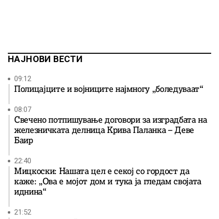
НАЈНОВИ ВЕСТИ
09:12
Полицајците и војниците најмногу „боледуваат“
08:07
Свечено потпишување договори за изградбата на
железничката делница Крива Паланка – Деве
Баир
22:40
Мицкоски: Нашата цел е секој со гордост да
каже: „Ова е мојот дом и тука ја гледам својата
иднина“
21:52