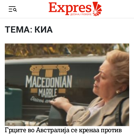
Skip to content
Menu
ТЕМА: КИА
Грците во Австралија се кренаа против