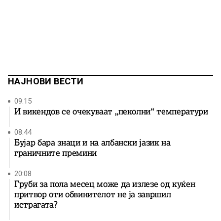
НАЈНОВИ ВЕСТИ
09:15
И викендов се очекуваат „пеколни“ температури
08:44
Бујар бара знаци и на албански јазик на
граничните премини
20:08
Груби за пола месец може да излезе од куќен
притвор оти обвинителот не ја завршил
истрагата?