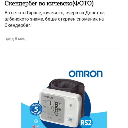
Скендербег во кичевско(ФОТО)
Во селото Гаране, кичевско, вчера на Денот на
албанското знаме, беше откриен споменик на
Скендербег.
пред 8 мес.