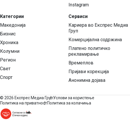
Instagram
Категории
Сервиси
Македонија
Кариера во Експрес Медиа
Груп
Бизнис
Комерцијална содржина
Хроника
Платено политичко
Колумни
рекламирање
Регион
Времеплов
Свет
Пријави корекција
Спорт
Анонимна дојава
©
2026 Експрес Медиа Груп
Услови за користење
Политика на приватност
Политика за колачиња