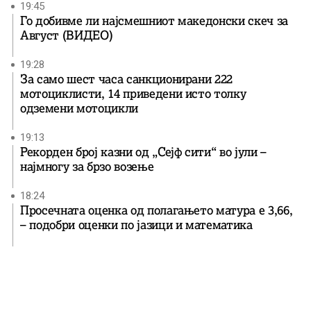
19:45
Го добивме ли најсмешниот македонски скеч за
Август (ВИДЕО)
19:28
За само шест часа санкционирани 222
мотоциклисти, 14 приведени исто толку
одземени мотоцикли
19:13
Рекорден број казни од „Сејф сити“ во јули –
најмногу за брзо возење
18:24
Просечната оценка од полагањето матура е 3,66,
– подобри оценки по јазици и математика