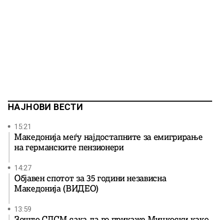
НАЈНОВИ ВЕСТИ
15:21
Македонија меѓу најдостапните за емигрирање
на германските пензионери
14:27
Објавен спотот за 35 години независна
Македонија (ВИДЕО)
13:59
Зошто СДСМ сака да го прикаже Мицкоски како