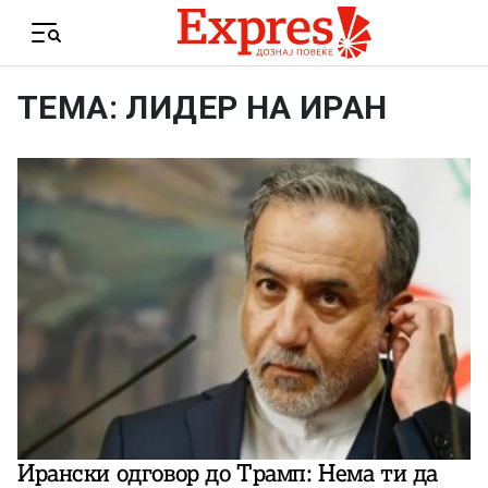
Skip to content
Menu
ТЕМА: ЛИДЕР НА ИРАН
Ирански одговор до Трамп: Нема ти да