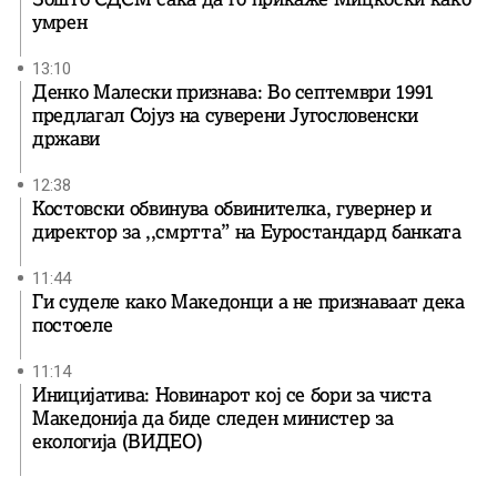
умрен
13:10
Денко Малески признава: Во септември 1991
предлагал Сојуз на суверени Југословенски
држави
12:38
Костовски обвинува обвинителка, гувернер и
директор за ,,смртта” на Еуростандард банката
11:44
Ги суделе како Македонци а не признаваат дека
постоеле
11:14
Иницијатива: Новинарот кој се бори за чиста
Македонија да биде следен министер за
екологија (ВИДЕО)