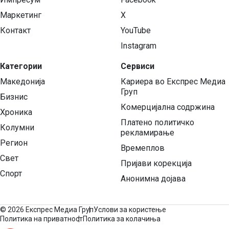
Маркетинг
X
Контакт
YouTube
Instagram
Категории
Сервиси
Македонија
Кариера во Експрес Медиа
Груп
Бизнис
Комерцијална содржина
Хроника
Платено политичко
Колумни
рекламирање
Регион
Времеплов
Свет
Пријави корекција
Спорт
Анонимна дојава
©
2026 Експрес Медиа Груп
Услови за користење
Политика на приватност
Политика за колачиња