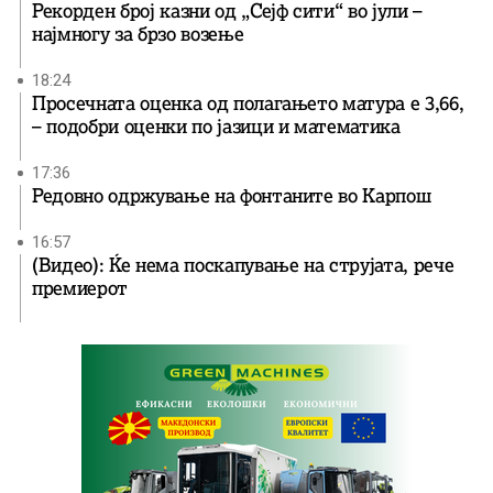
Рекорден број казни од „Сејф сити“ во јули –
најмногу за брзо возење
18:24
Просечната оценка од полагањето матура е 3,66,
– подобри оценки по јазици и математика
17:36
Редовно одржување на фонтаните во Карпош
16:57
(Видео): Ќе нема поскапување на струјата, рече
премиерот