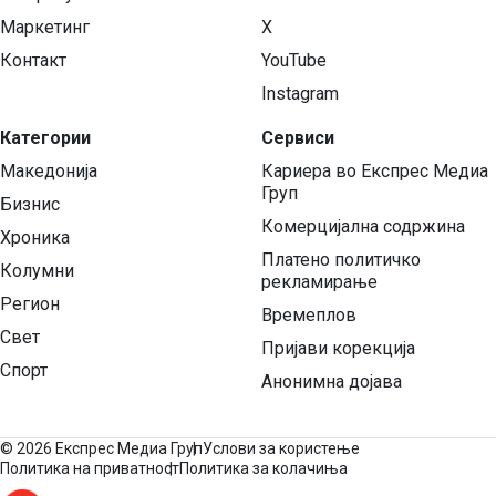
Маркетинг
X
Контакт
YouTube
Instagram
Категории
Сервиси
Македонија
Кариера во Експрес Медиа
Груп
Бизнис
Комерцијална содржина
Хроника
Платено политичко
Колумни
рекламирање
Регион
Времеплов
Свет
Пријави корекција
Спорт
Анонимна дојава
©
2026 Експрес Медиа Груп
Услови за користење
Политика на приватност
Политика за колачиња