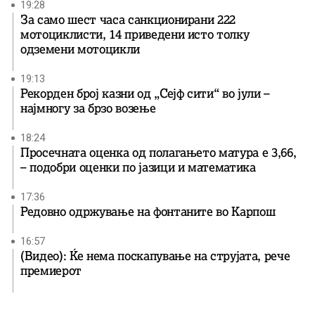
19:28
За само шест часа санкционирани 222
мотоциклисти, 14 приведени исто толку
одземени мотоцикли
19:13
Рекорден број казни од „Сејф сити“ во јули –
најмногу за брзо возење
18:24
Просечната оценка од полагањето матура е 3,66,
– подобри оценки по јазици и математика
17:36
Редовно одржување на фонтаните во Карпош
16:57
(Видео): Ќе нема поскапување на струјата, рече
премиерот