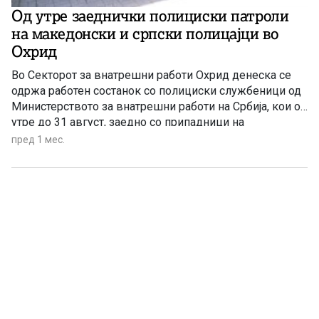
Од утре заеднички полициски патроли
на македонски и српски полицајци во
Охрид
Во Секторот за внатрешни работи Охрид денеска се
одржа работен состанок со полициски службеници од
Министерството за внатрешни работи на Србија, кои од
утре до 31 август, заедно со припадници на
македонската полиција, ќе патролираат низ Охрид во
пред 1 мес.
рамки на заеднички полициски патроли