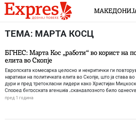
Skip to content
МАКЕДОНИЈ
ТЕМА: МАРТА КОСЦ
БГНЕС: Марта Кос „работи“ во корист на п
елита во Скопје
Европската комесарка целосно и некритички ги повтору
наративи на политичката елита во Скопјe, што ја става 
дури и пред третокласни лидери како Христијан Мицкос
Според бугрсската агенција „скандалозното било однесу
комесарка за проширување Марта Кос во последните м
пред 1 година
долгогодишните сомнежи за нејзините врски со југослове