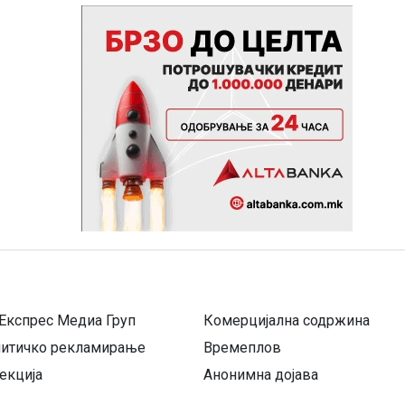
Експрес Медиа Груп
Комерцијална содржина
литичко рекламирање
Времеплов
екција
Анонимна дојава