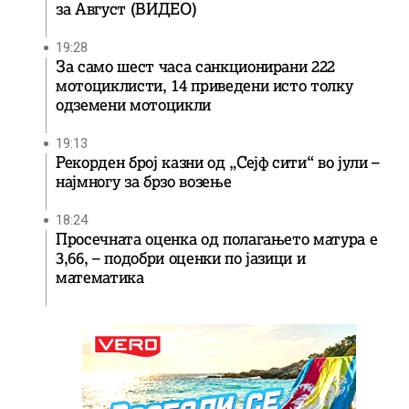
за Август (ВИДЕО)
19:28
За само шест часа санкционирани 222
мотоциклисти, 14 приведени исто толку
одземени мотоцикли
19:13
Рекорден број казни од „Сејф сити“ во јули –
најмногу за брзо возење
18:24
Просечната оценка од полагањето матура е
3,66, – подобри оценки по јазици и
математика