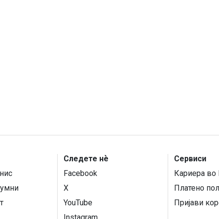
Следете нѐ
Сервиси
нис
Facebook
Кариера во 
умни
X
Платено по
т
YouTube
Пријави кор
Instagram