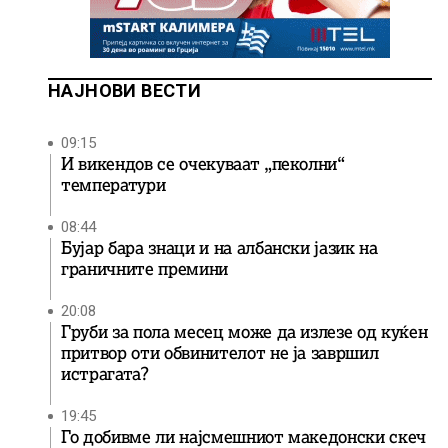
НАЈНОВИ ВЕСТИ
09:15
И викендов се очекуваат „пеколни“
температури
08:44
Бујар бара знаци и на албански јазик на
граничните премини
20:08
Груби за пола месец може да излезе од куќен
притвор оти обвинителот не ја завршил
истрагата?
19:45
Го добивме ли најсмешниот македонски скеч