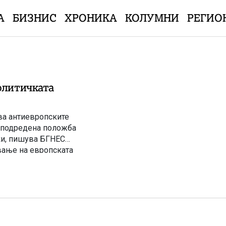
А
БИЗНИС
ХРОНИКА
КОЛУМНИ
РЕГИО
олитичката
ва антиевропските
во подредена положба
ки, пишува БГНЕС
вање на европската
есеци ги оживеа
нската […]