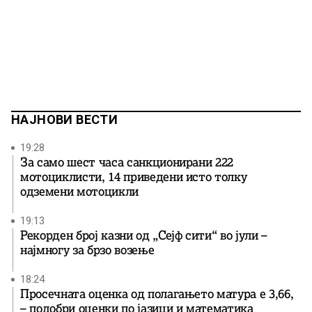
НАЈНОВИ ВЕСТИ
19:28
За само шест часа санкционирани 222
мотоциклисти, 14 приведени исто толку
одземени мотоцикли
19:13
Рекорден број казни од „Сејф сити“ во јули –
најмногу за брзо возење
18:24
Просечната оценка од полагањето матура е 3,66,
– подобри оценки по јазици и математика