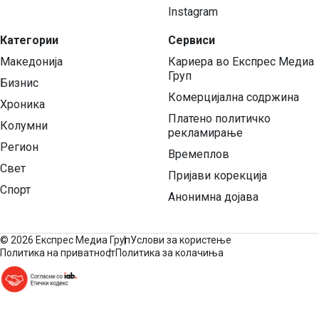
Instagram
Категории
Сервиси
Македонија
Кариера во Експрес Медиа
Груп
Бизнис
Комерцијална содржина
Хроника
Платено политичко
Колумни
рекламирање
Регион
Времеплов
Свет
Пријави корекција
Спорт
Анонимна дојава
©
2026 Експрес Медиа Груп
Услови за користење
Политика на приватност
Политика за колачиња