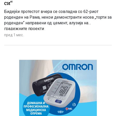
си“
Бидејќи протестот вчера се совпадна со 62-риот
роденден на Рама, некои демонстранти носеа „торти за
роденден“ направени од цемент, алузија на
градежните проекти
пред 1 мес.