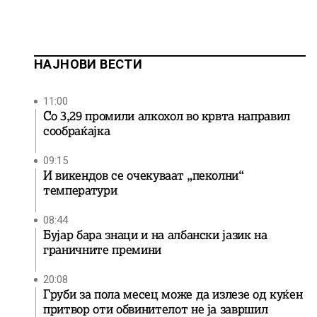
НАЈНОВИ ВЕСТИ
11:00
Со 3,29 промили алкохол во крвта направил
сообраќајка
09:15
И викендов се очекуваат „пеколни“
температури
08:44
Бујар бара знаци и на албански јазик на
граничните премини
20:08
Груби за пола месец може да излезе од куќен
притвор оти обвинителот не ја завршил