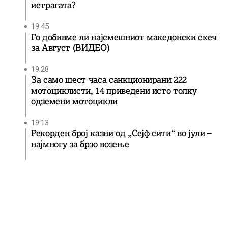
истрагата?
19:45
Го добивме ли најсмешниот македонски скеч
за Август (ВИДЕО)
19:28
За само шест часа санкционирани 222
мотоциклисти, 14 приведени исто толку
одземени мотоцикли
19:13
Рекорден број казни од „Сејф сити“ во јули –
најмногу за брзо возење