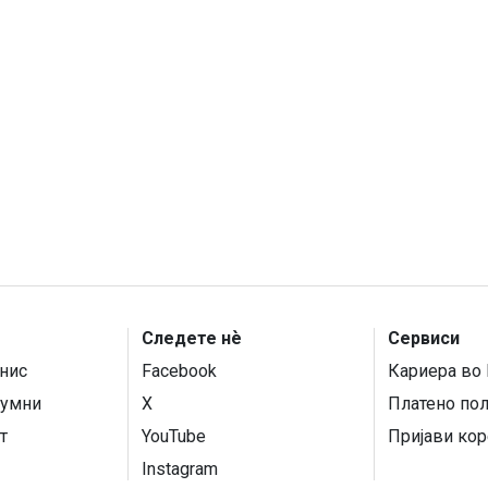
Следете нѐ
Сервиси
нис
Facebook
Кариера во 
умни
X
Платено по
т
YouTube
Пријави кор
Instagram