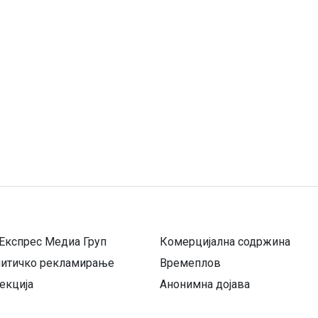
Експрес Медиа Груп
Комерцијална содржина
литичко рекламирање
Времеплов
екција
Анонимна дојава