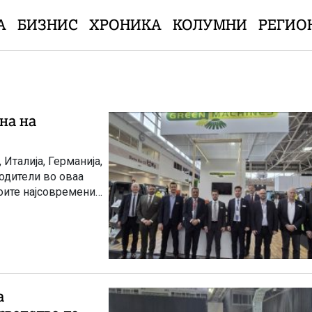
А
БИЗНИС
ХРОНИКА
КОЛУМНИ
РЕГИО
на на
 Италија, Германија,
одители во оваа
оите најсовремени
а