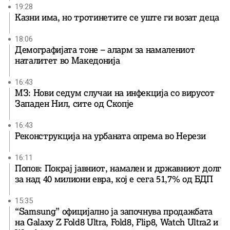
19:28
Казни има, но тротинетите се уште ги возат деца
18:06
Демографијата тоне – аларм за намалениот
наталитет во Македонија
16:43
МЗ: Нови седум случаи на инфекција со вирусот
Западен Нил, сите од Скопје
16:43
Реконструкција на урбаната опрема во Нерези
16:11
Попов: Покрај јавниот, намален и државниот долг
за над 40 милиони евра, кој e сега 51,7% од БДП
15:35
“Samsung” официјално ја започнува продажбата
на Galaxy Z Fold8 Ultra, Fold8, Flip8, Watch Ultra2 и