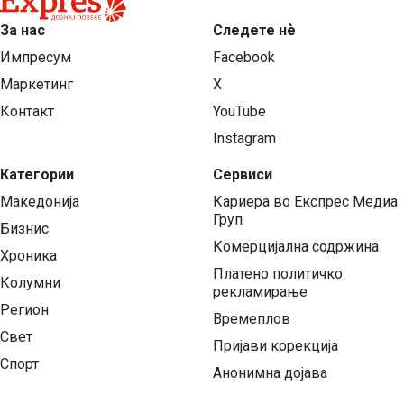
За нас
Следете нѐ
Импресум
Facebook
Маркетинг
X
Контакт
YouTube
Instagram
Категории
Сервиси
Македонија
Кариера во Експрес Медиа
Груп
Бизнис
Комерцијална содржина
Хроника
Платено политичко
Колумни
рекламирање
Регион
Времеплов
Свет
Пријави корекција
Спорт
Анонимна дојава