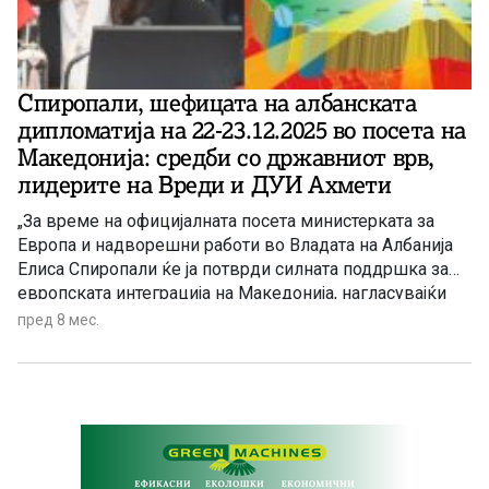
Спиропали, шефицата на албанската
дипломатија на 22-23.12.2025 во посета на
Македонија: средби со државниот врв,
лидерите на Вреди и ДУИ Ахмети
„За време на официјалната посета министерката за
Европа и надворешни работи во Владата на Албанија
Елиса Спиропали ќе ја потврди силната поддршка за
европската интеграција на Македонија, нагласувајќи
дека проширувањето на ЕУ останува стратегиски
пред 8 мес.
инструмент за мир и демократска стабилност во
Југоисточна Европа. Во центарот на вниманието на
средбите ќе биде и проектот Коридор 8 како
стратегиски проект за енергија и безбедност, кој го
поврзува Медитеранот со Црното Море.“ – објави
информативната агенција на албански јазик Илирија-
ИНА од Скопје.