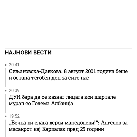
НАЈНОВИ ВЕСТИ
20:41
Сиљановска-Давкова: 8 август 2001 година беше
и остана тегобен ден за сите нас
20:09
ДУИ бара да се казнат лицата кои шкртале
мурал со Голема Албанија
19:52
„Вечна ви слава херои македонски!“: Ангелов за
масакрот кај Карпалак пред 25 години