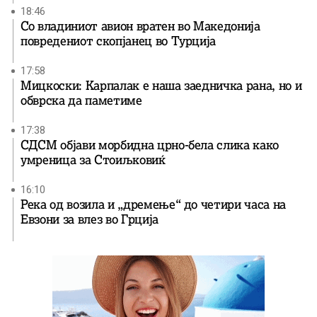
18:46
Со владиниот авион вратен во Македонија
повредениот скопјанец во Турција
17:58
Мицкоски: Карпалак е наша заедничка рана, но и
обврска да паметиме
17:38
СДСМ објави морбидна црно-бела слика како
умреница за Стоиљковиќ
16:10
Река од возила и „дремење“ до четири часа на
Евзони за влез во Грција