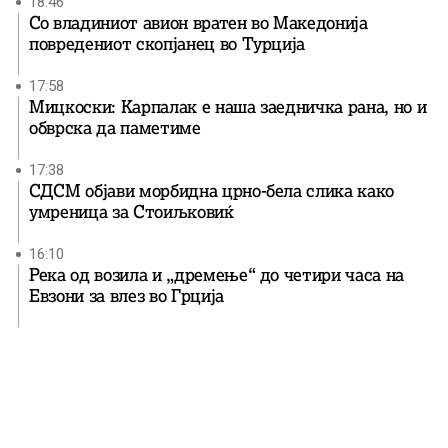
18:46
Со владиниот авион вратен во Македонија
повредениот скопјанец во Турција
17:58
Мицкоски: Карпалак е наша заедничка рана, но и
обврска да паметиме
17:38
СДСМ објави морбидна црно-бела слика како
умреница за Стоиљковиќ
16:10
Река од возила и „дремење“ до четири часа на
Евзони за влез во Грција