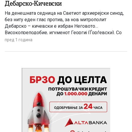
Дебарско-Кичевски
На денешната седница на Светиот архиерејски синод,
без ниту еден глас против, за нов митрополит
Дебарско – кичевски е избран Неговото
Високопреподобие, игуменот Георгиј (Ѓорѓевски). Со
овој избор, завршува периодот на вакуум што траеше
пред 1 година
од ноември минатата година, кога се упокои
митрополитот Тимотеј – еден од највлијателните
архиереи во последните децении. Македонската
црковна јавност добива […]