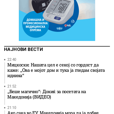
НАЈНОВИ ВЕСТИ
22:40
Мицкоски: Нашата цел е секој со гордост да
каже: „Ова е мојот дом и тука ја гледам својата
иднина“
21:52
„Беше магично“: Докиќ за посетата на
Македонија (ВИДЕО)
21:10
Ако сака во ЕУ, Македонија мора да ја добие