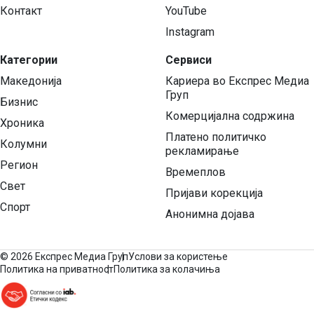
Контакт
YouTube
Instagram
Категории
Сервиси
Македонија
Кариера во Експрес Медиа
Груп
Бизнис
Комерцијална содржина
Хроника
Платено политичко
Колумни
рекламирање
Регион
Времеплов
Свет
Пријави корекција
Спорт
Анонимна дојава
©
2026 Експрес Медиа Груп
Услови за користење
Политика на приватност
Политика за колачиња