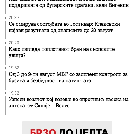
поддршката од бугарските граѓани, вели Вигенин
20:37
Се смирува состојбата во Гостивар: Клековски
најави резултати од анализите до 20 август
20:20
Како изгледа топлотниот бран на скопските
улици?
19:52
Од 3 до 9-ти август МВР со засилени контроли за
брзина и безбедност на патиштата
19:32
Уапсен возачот кој возеше во спротивна насока на
автопатот Скопје – Велес