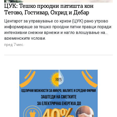
ЦУК: Тешко проодни патишта кон
Тетово, Гостивар, Охрид и Дебар
Центарот за управување со кризи (ЦУК) рано утрово
информираше за тешко проодни патни правци поради
интензивни снежни врнежи и нагло влошување на
временските услови.
пред 7 мес.